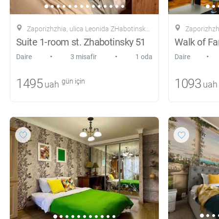
Zaporizhzhia, ulica Leonida ZHabotinskogo, 51
Zaporizhzhia,
Suite 1-room st. Zhabotinsky 51
•
•
•
Daire
3 misafir
1 oda
Daire
1495
1093
gün için
uah
uah