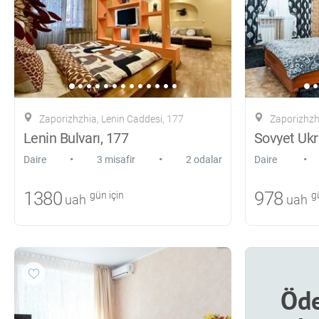
Zaporizhzhia, Lenin Caddesi, 177
Zaporizhzhia, 
Lenin Bulvarı, 177
•
•
•
Daire
3 misafir
2 odalar
Daire
1380
978
gün için
gü
uah
uah
Öde