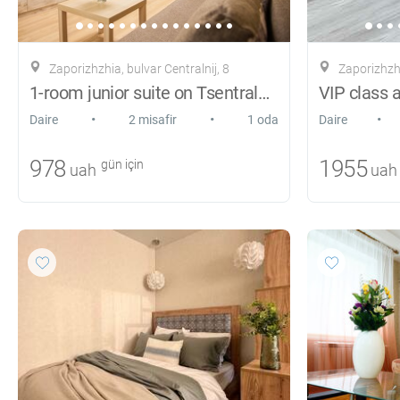
Zaporizhzhia, bulvar Centralnij, 8
Zaporizhzh
1-room junior suite on Tsentralny Blvd.
•
•
•
Daire
2 misafir
1 oda
Daire
978
1955
gün için
uah
uah