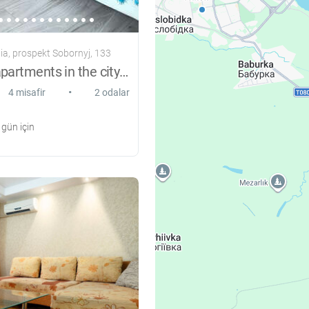
ia, prospekt Sobornyj, 133
VIP class apartments in the city center
•
4 misafir
2 odalar
gün için