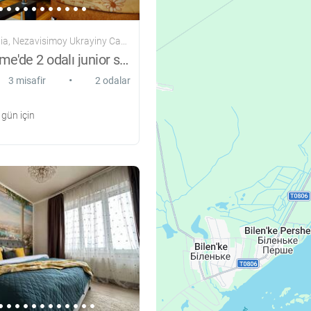
 Nezavisimoy Ukrayiny Caddesi, 39G
Walk of Fame'de 2 odalı junior süitin günlük kirası.
•
3 misafir
2 odalar
gün için