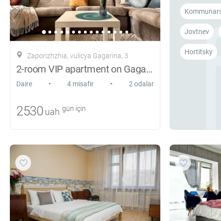
Kommunars
Jovtnev
Hortitsky
Zaporizhzhia, vulicya Gagarіna, 3
2-room VIP apartment on Gagarina
•
•
Daire
4 misafir
2 odalar
2530
gün için
uah