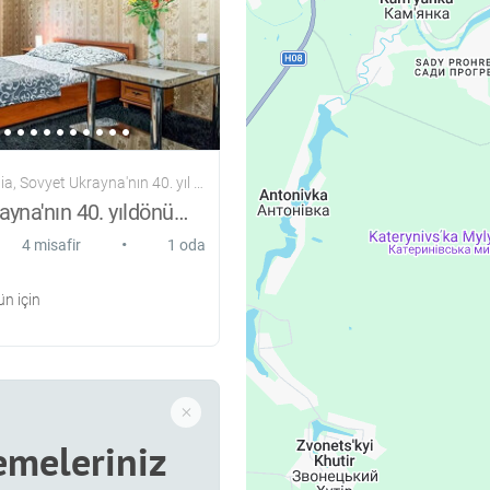
Sovyet Ukrayna'nın 40. yıl dönümü, 63
Sovyet Ukrayna'nın 40. yıldönümü, 63
•
4 misafir
1 oda
n için
meleriniz