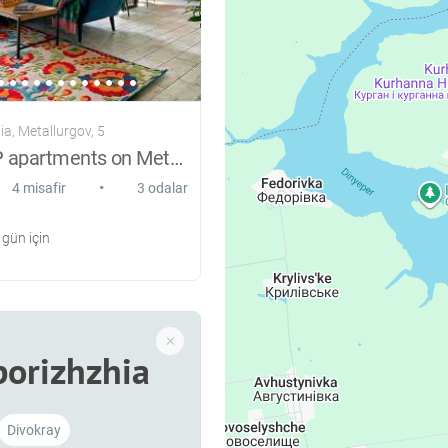
a, Metallurgov, 5
3-room VIP apartments on Metallurgov
•
4 misafir
3 odalar
gün için
porizhzhia
Divokray