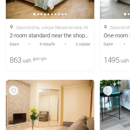
Zaporizhzhia, vulicya Oleksandrіvska, 95
Zaporizhzhi
2-room standard near the shopping center Aurora
•
•
•
Daire
4 misafir
2 odalar
Daire
863
1495
gün için
uah
uah