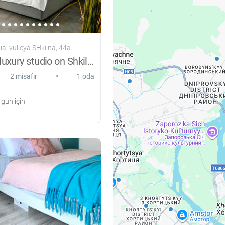
a, vulicya SHkіlna, 44a
One-room luxury studio on Shkilnaya
•
2 misafir
1 oda
gün için