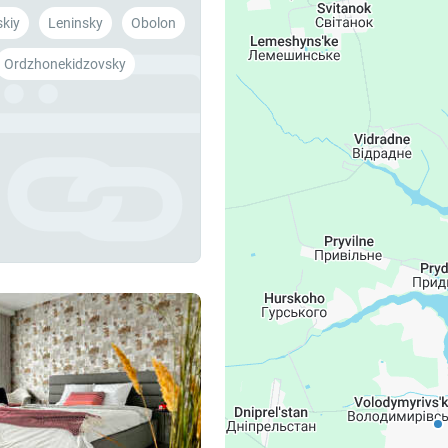
kiy
Lenіnsky
Obolon
Ordzhonekіdzovsky