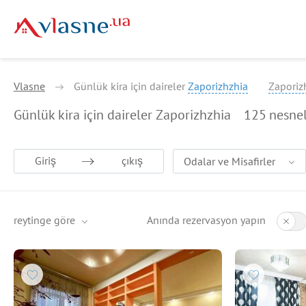
Vlasne
Günlük kira için daireler
Zaporizhzhia
Zaporiz
Günlük kira için daireler Zaporizhzhia
125
nesnel
Giriş
çıkış
Odalar ve Misafirler
reytinge göre
Anında rezervasyon yapın