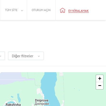
TÜM SITE
OTURUM AÇIN
EV KIRALAMAK
Diğer filtreler
+
−