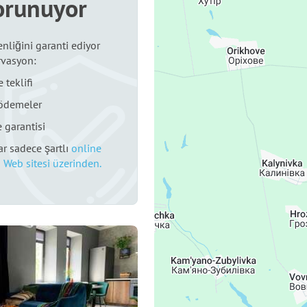
orunuyor
nliğini garanti ediyor
rvasyon:
 teklifi
 ödemeler
 garantisi
r sadece şartlı
online
 Web sitesi üzerinden.