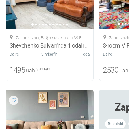
Zaporizhzhia, Bağımsız Ukrayna 39 B
Zaporizhzhi
Shevchenko Bulvarı'nda 1 odalı süit
•
•
•
Daire
3 misafir
1 oda
Daire
1495
2530
gün için
uah
uah
Za
Buzulaki