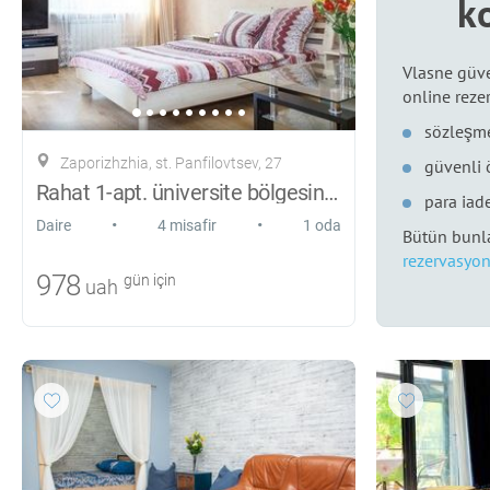
k
Vlasne güve
online reze
sözleşme
Zaporizhzhia, st. Panfilovtsev, 27
güvenli
Rahat 1-apt. üniversite bölgesinde
para iade
•
•
Daire
4 misafir
1 oda
Bütün bunla
rezervasyon
978
gün için
uah