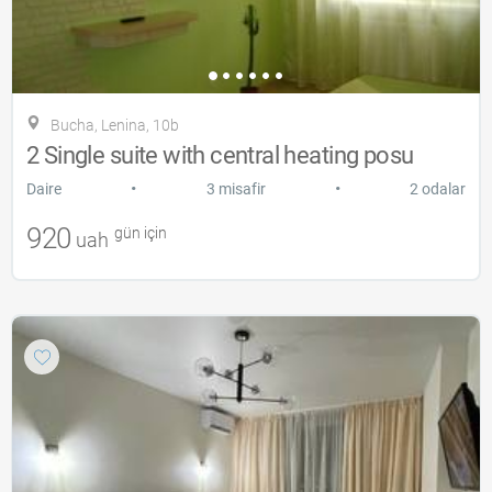
Bucha, Lenina, 10b
2 Single suite with central heating posu
•
•
Daire
3 misafir
2 odalar
920
gün için
uah