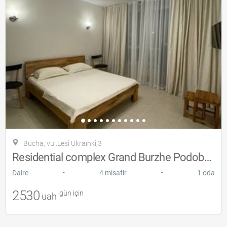
Bucha, vul.Lesі Ukraїnki,3
Residential complex Grand Burzhe Podobov
•
•
Daire
4 misafir
1 oda
2530
gün için
uah