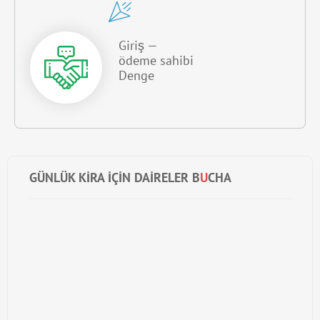
Giriş —
ödeme sahibi
Denge
GÜNLÜK KIRA IÇIN DAIRELER B
U
CHA