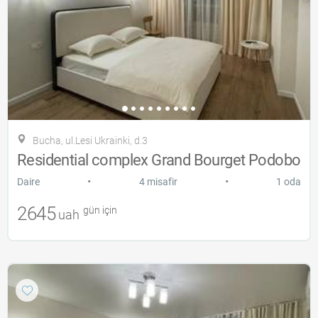
Bucha, ul.Lesi Ukrainki, d.3
Residential complex Grand Bourget Podobo
•
•
Daire
4 misafir
1 oda
2645
gün için
uah