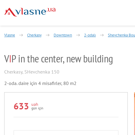
Vlasne
Cherkasy
Downtown
2-odalı
Shevchenka Bou
V
I
P in the center, new building
Cherkasy
,
SHevchenka 150
2-oda. daire için 4 misafirler, 80 m2
633
uah
gün için