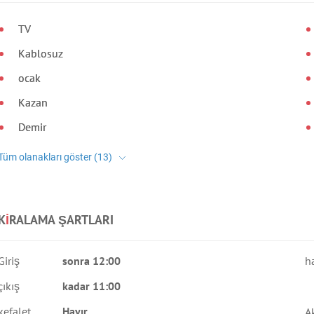
TV
Kablosuz
ocak
Kazan
Demir
K
I
RALAMA ŞARTLARI
Giriş
sonra 12:00
h
çıkış
kadar 11:00
kefalet
Hayır
A