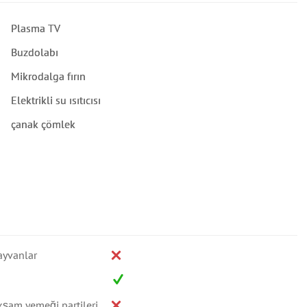
Plasma TV
Buzdolabı
Mikrodalga fırın
Elektrikli su ısıtıcısı
çanak çömlek
ayvanlar
kşam yemeği partileri