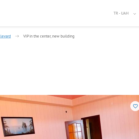
TR - UAH
levard
VIP in the center, new building