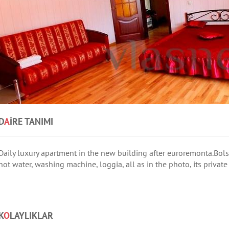
D
A
IRE TANIMI
Daily luxury apartment in the new building after euroremonta.Bolsh
hot water, washing machine, loggia, all as in the photo, its private
K
O
LAYLIKLAR