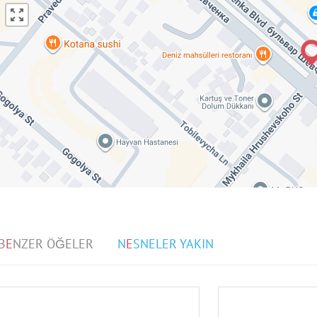
B
E
NZER ÖĞELER
N
E
SNELER YAKIN