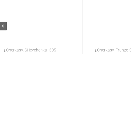
ş.Cherkasy, SHevchenka -305
ş.Cherkasy, Frunze-
VIP class apartment
Daire
4 misafir
2 odalar
Daire
4 misafi
600
600
gün için
gün içi
uah
uah
Içinde 2.73 km geçerli nesneden
Içinde 1.46 km geçe