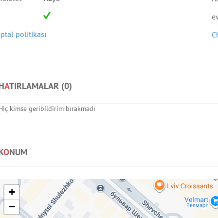
e
İptal politikası
C
H
A
TIRLAMALAR (
0
)
Hiç kimse geribildirim bırakmadı
K
O
NUM
+
−