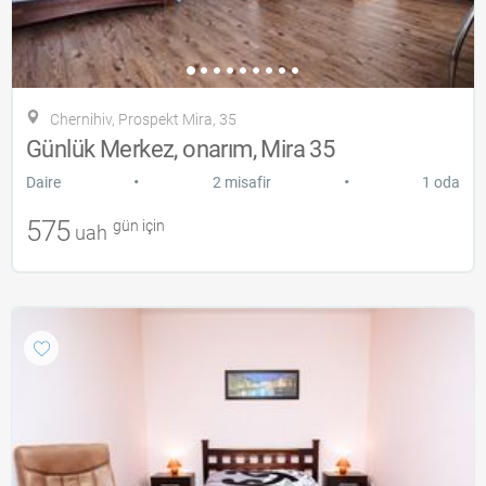
Chernihiv, Prospekt Mira, 35
Günlük Merkez, onarım, Mira 35
•
•
Daire
2 misafir
1 oda
575
gün için
uah