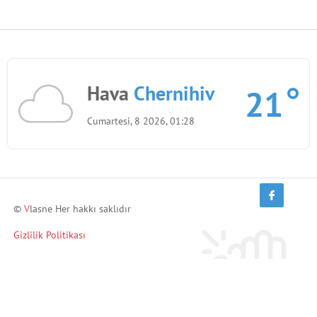
Hava
Chernihiv
21
Cumartesi, 8 2026, 01:28
©
V
lasne Her hakkı saklıdır
Gizlilik Politikası
Arkadaşlarını davet et ve kazan!