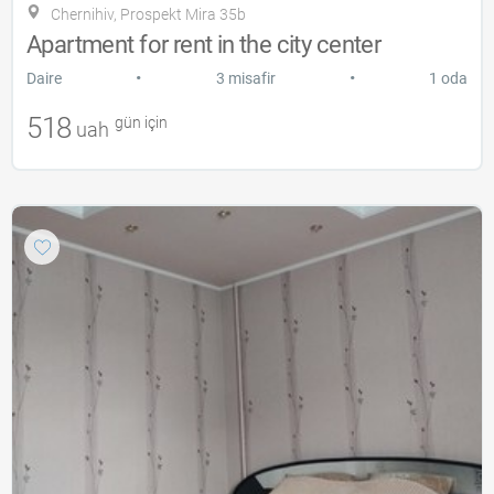
Chernihiv, Prospekt Mira 35b
Apartment for rent in the city center
•
•
Daire
3 misafir
1 oda
518
gün için
uah