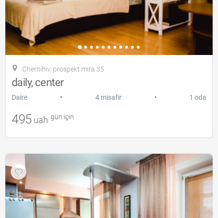
Chernihiv, prospekt mira 35
daily, center
•
•
Daire
4 misafir
1 oda
495
gün için
uah