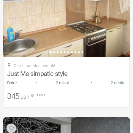
Chernihiv, Mira ave., 45
Just Me simpatic style
•
•
Daire
2 misafir
2 odalar
345
gün için
uah