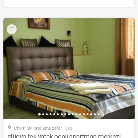
Chernihiv, ortalama zafer 108a
stüdyo tek yatak odalı apartman merkezi