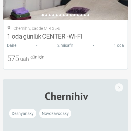
Chernihiv, cadde MIR 35-B
1 oda günlük CENTER -WI-FI
•
•
Daire
2 misafir
1 oda
575
gün için
uah
Chernihiv
Desnyansky
Novozavodsky