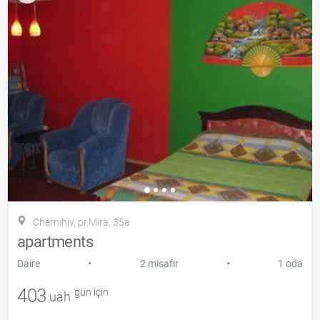
Chernihiv, pr.Mira, 35a
apartments
•
•
Daire
2 misafir
1 oda
403
gün için
uah