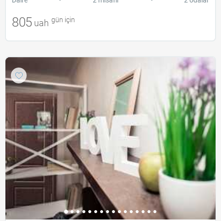
805
gün için
uah