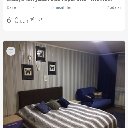
•
•
Daire
5 misafirler
2 odalar
610
gün için
uah