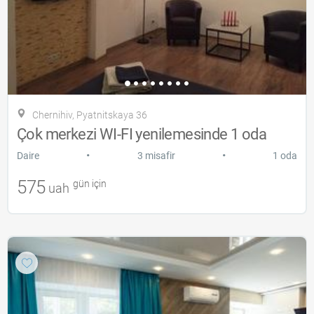
Chernihiv, Pyatnitskaya 36
Çok merkezi WI-FI yenilemesinde 1 oda
•
•
Daire
3 misafir
1 oda
575
gün için
uah