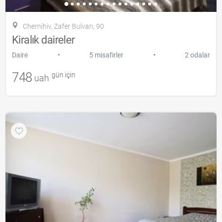
Chernihiv, Zafer Bulvarı, 90
Kiralık daireler
•
•
Daire
5 misafirler
2 odalar
748
gün için
uah