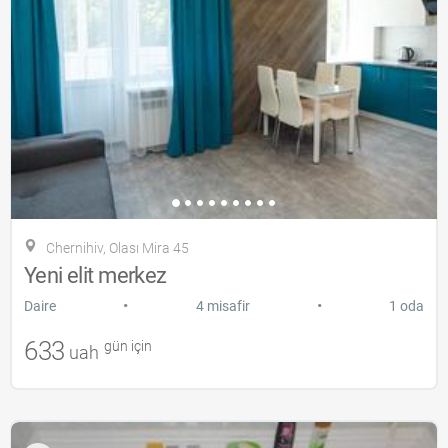
Chernihiv, Olası Mira 45
Yeni elit merkez
•
•
Daire
4 misafir
1 oda
633
gün için
uah