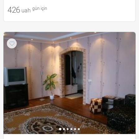
426
gün için
uah