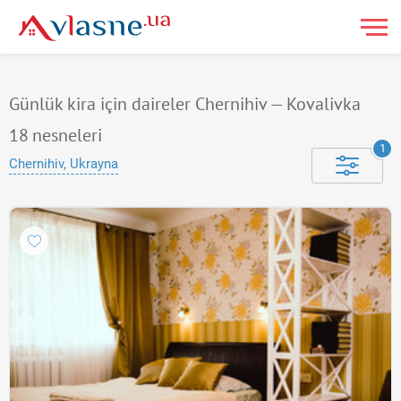
Günlük kira için daireler Chernihiv — Kovalivka
18
nesneleri
1
Chernihiv, Ukrayna