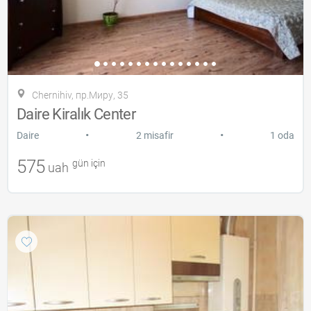
Chernihiv, пр.Миру, 35
Daire Kiralık Center
•
•
Daire
2 misafir
1 oda
575
gün için
uah