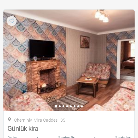
Chernihiv, Mira Caddesi, 35
Günlük kira
•
•
Daire
2 misafir
2 odalar