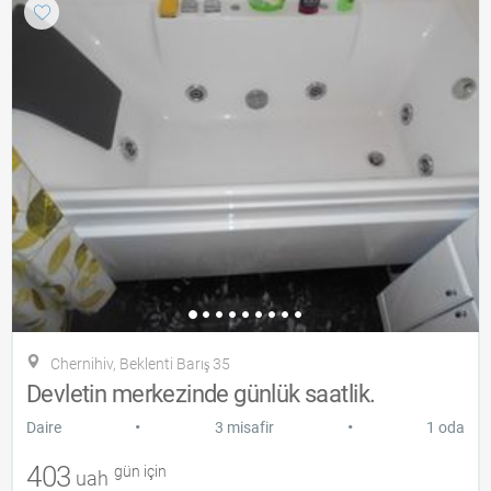
Chernihiv, Beklenti Barış 35
Devletin merkezinde günlük saatlik.
•
•
Daire
3 misafir
1 oda
403
gün için
uah