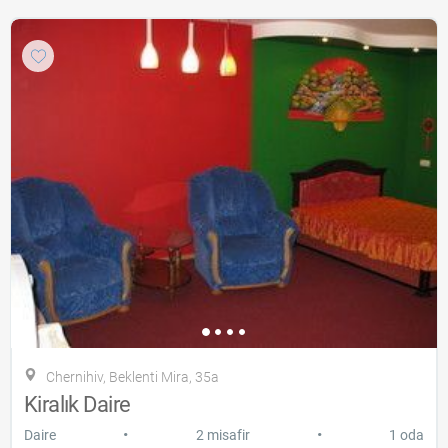
Chernihiv, Beklenti Mira, 35a
Kiralık Daire
•
•
Daire
2 misafir
1 oda