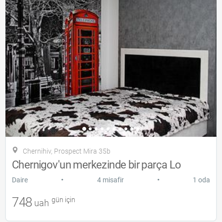
Chernihiv, Prospect Mira 35b
Chernigov'un merkezinde bir parça Lo
•
•
Daire
4 misafir
1 oda
748
gün için
uah