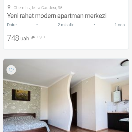
Chernihiv, Mira Caddesi, 35
Yeni rahat modern apartman merkezi
•
•
Daire
2 misafir
1 oda
748
gün için
uah