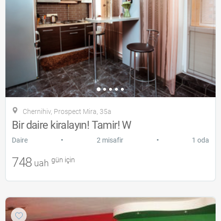
Chernihiv, Prospect Mira, 35a
Bir daire kiralayın! Tamir! W
•
•
Daire
2 misafir
1 oda
748
gün için
uah