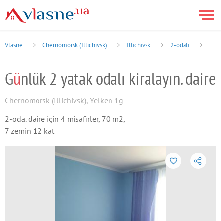
Vlasne
Chernomorsk (Illichivsk)
Illichivsk
2-odalı
Hero
G
ü
nlük 2 yatak odalı kiralayın. daire
Chernomorsk (Illichivsk)
,
Yelken 1g
2-oda. daire için 4 misafirler, 70 m2,
7 zemin 12 kat