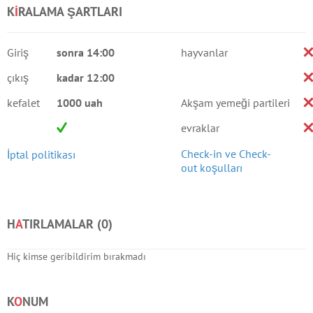
K
I
RALAMA ŞARTLARI
Giriş
sonra 14:00
hayvanlar
çıkış
kadar 12:00
kefalet
1000 uah
Akşam yemeği partileri
evraklar
Check-in ve Check-
İptal politikası
out koşulları
H
A
TIRLAMALAR (
0
)
Hiç kimse geribildirim bırakmadı
K
O
NUM