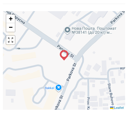
+
−
Leaflet
B
E
NZER ÖĞELER
N
E
SNELER YAKIN