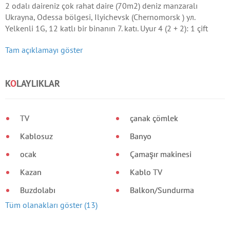
2 odalı daireniz çok rahat daire (70m2) deniz manzaralı
Ukrayna, Odessa bölgesi, Ilyichevsk (Chernomorsk ) ул.
Yelkenli 1G, 12 katlı bir binanın 7. katı. Uyur 4 (2 + 2): 1 çift
kişilik yatak + 1 kanepe.
Tam açıklamayı göster
K
O
LAYLIKLAR
TV
çanak çömlek
Kablosuz
Banyo
ocak
Çamaşır makinesi
Kazan
Kablo TV
Buzdolabı
Balkon/Sundurma
Tüm olanakları göster (13)