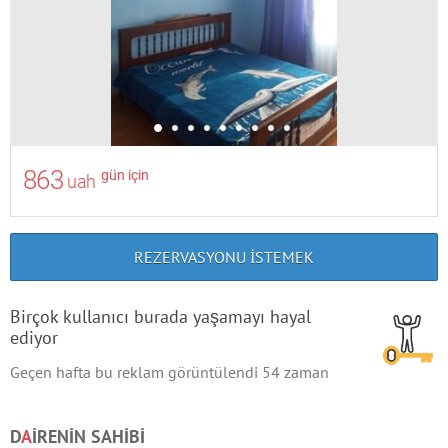
863
gün için
uah
REZERVASYONU ISTEMEK
Birçok kullanıcı burada yaşamayı hayal
ediyor
Geçen hafta bu reklam görüntülendi
54
zaman
D
A
IRENIN SAHIBI