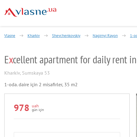
Vlasne
Kharkiv
Shevchenkovskiy
Nagirnyi Rayon
1-od
E
x
cellent apartment for daily rent i
Kharkiv
,
Sumskaya 53
1-oda. daire için 2 misafirler, 35 m2
978
uah
gün için