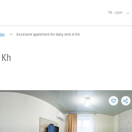
TR - UAH
alı
Excellent apartment for daily rent in Kh
n Kh