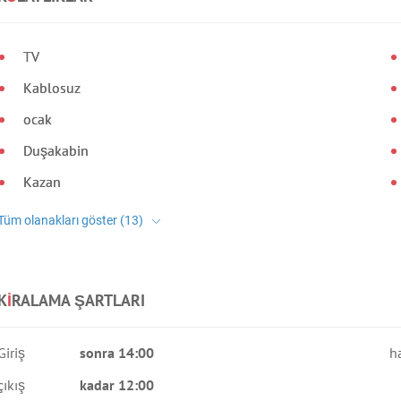
TV
Kablosuz
ocak
Duşakabin
Kazan
K
I
RALAMA ŞARTLARI
Giriş
sonra 14:00
h
çıkış
kadar 12:00