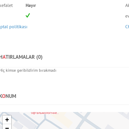
kefalet
Hayır
A
e
İptal politikası
C
H
A
TIRLAMALAR (
0
)
Hiç kimse geribildirim bırakmadı
K
O
NUM
+
−