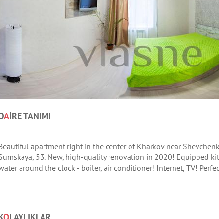
D
A
IRE TANIMI
Beautiful apartment right in the center of Kharkov near Shevchenko
Sumskaya, 53. New, high-quality renovation in 2020! Equipped kitc
water around the clock - boiler, air conditioner! Internet, TV! Perfec
K
O
LAYLIKLAR