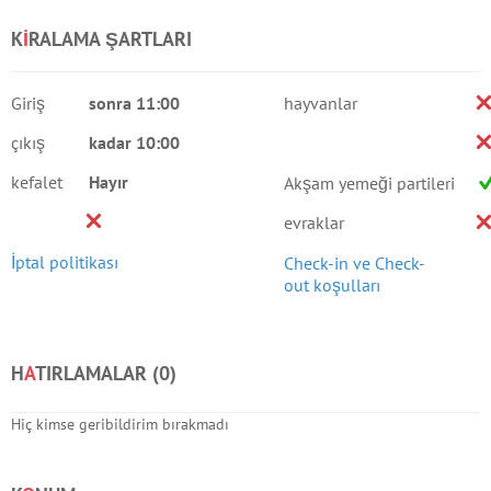
K
I
RALAMA ŞARTLARI
Giriş
sonra 11:00
hayvanlar
çıkış
kadar 10:00
kefalet
Hayır
Akşam yemeği partileri
evraklar
İptal politikası
Check-in ve Check-
out koşulları
H
A
TIRLAMALAR (
0
)
Hiç kimse geribildirim bırakmadı