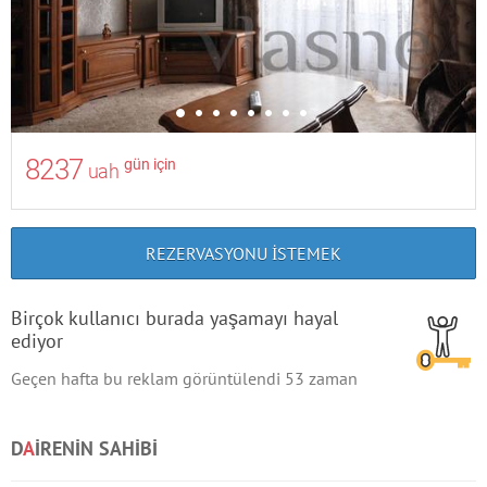
8237
gün için
uah
REZERVASYONU ISTEMEK
Birçok kullanıcı burada yaşamayı hayal
ediyor
Geçen hafta bu reklam görüntülendi
53
zaman
D
A
IRENIN SAHIBI