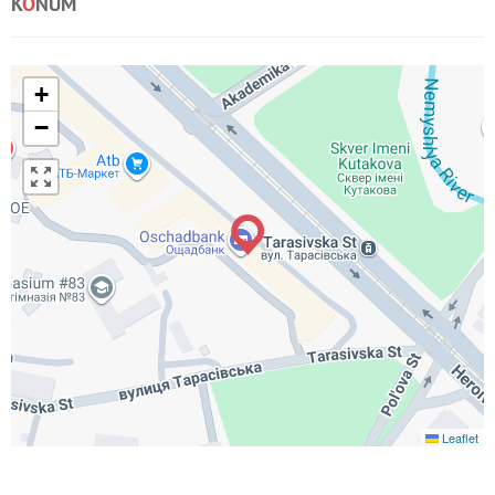
K
O
NUM
+
−
Leaflet