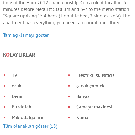
time of the Euro 2012 championship. Convenient location. 5
minutes before Metalist Stadium and 5-7 to the metro station
"Square uprising." 5.4 beds (1 double bed, 2 singles, sofa). The
apartment has everything you need: air conditioner, three
televisions, cable TV, washing machine, microwave,
Tam açıklamayı göster
refrigerator, iron.
K
O
LAYLIKLAR
TV
Elektrikli su ısıtıcısı
ocak
çanak çömlek
Demir
Banyo
Buzdolabı
Çamaşır makinesi
Mikrodalga fırın
Klima
Tüm olanakları göster (13)