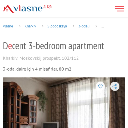
Vlasne
Kharkiv
Slobodskaya
3-odalı
Moskovsky Aven
D
e
cent 3-bedroom apartment
Kharkiv
,
Moskovskij prospekt, 102/112
3-oda. daire için 4 misafirler, 80 m2