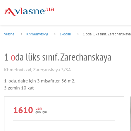
Vlasne
Khmelnytskyi
1-odalı
1 oda lüks sınıf. Zarechanskaya
1
o
da lüks sınıf. Zarechanskaya
Khmelnytskyi
,
Zareçanskaya 3/3A
1-oda. daire için 3 misafirler, 56 m2,
5 zemin 10 kat
1610
uah
gün için