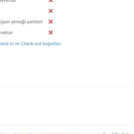
ayvanlar
kşam yemeği partileri
vraklar
heck-in ve Check-out koşulları