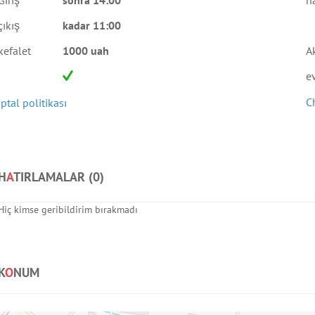
Giriş
sonra 14:00
h
çıkış
kadar 11:00
kefalet
1000 uah
A
e
C
İptal politikası
H
A
TIRLAMALAR (
0
)
Hiç kimse geribildirim bırakmadı
K
O
NUM