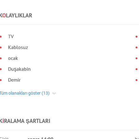
K
O
LAYLIKLAR
TV
Kablosuz
ocak
Duşakabin
Demir
K
I
RALAMA ŞARTLARI