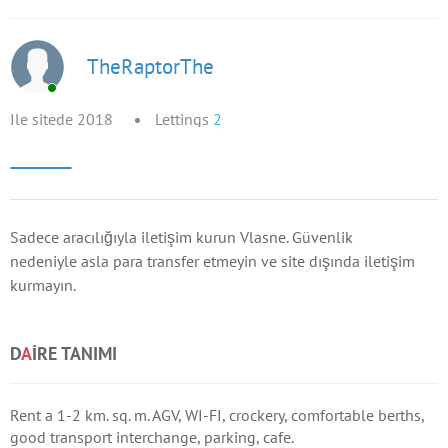
TheRaptorThe
Ile sitede 2018
Lettings
2
Sadece aracılığıyla iletişim kurun Vlasne. Güvenlik
nedeniyle asla para transfer etmeyin ve site dışında iletişim
kurmayın.
D
A
IRE TANIMI
Rent a 1-2 km. sq. m. AGV, WI-FI, crockery, comfortable berths,
good transport interchange, parking, cafe.