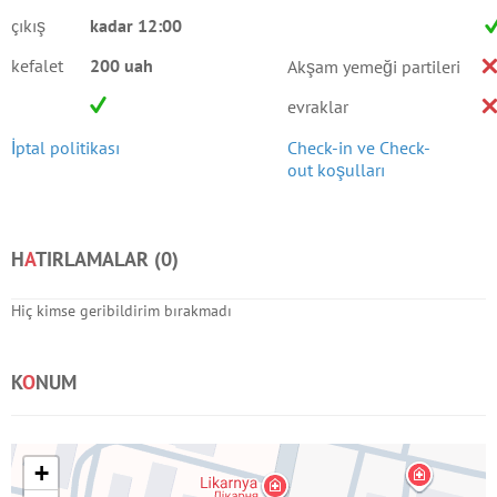
çıkış
kadar 12:00
kefalet
200 uah
Akşam yemeği partileri
evraklar
İptal politikası
Check-in ve Check-
out koşulları
H
A
TIRLAMALAR (
0
)
Hiç kimse geribildirim bırakmadı
K
O
NUM
+