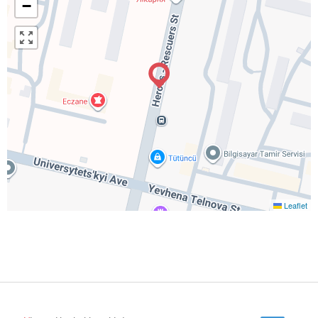
−
Leaflet