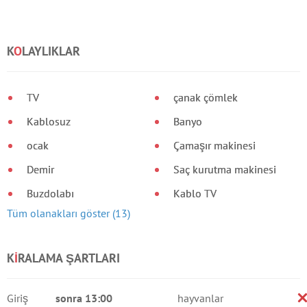
K
O
LAYLIKLAR
TV
çanak çömlek
Kablosuz
Banyo
ocak
Çamaşır makinesi
Demir
Saç kurutma makinesi
Buzdolabı
Kablo TV
Tüm olanakları göster (13)
K
I
RALAMA ŞARTLARI
Giriş
sonra 13:00
hayvanlar