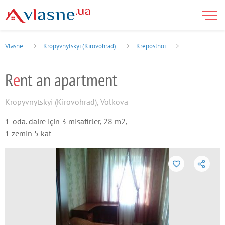
Vlasne
Kropyvnytskyi (Kirovohrad)
Krepostnoi
Volkova - Bel
R
e
nt an apartment
Kropyvnytskyi (Kirovohrad)
,
Volkova
1-oda. daire için 3 misafirler, 28 m2,
1 zemin 5 kat