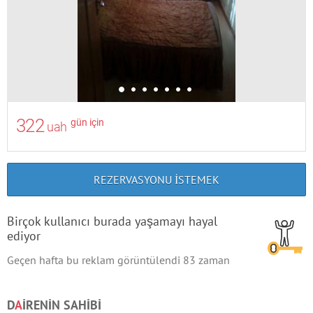
322
gün için
uah
REZERVASYONU ISTEMEK
Birçok kullanıcı burada yaşamayı hayal
ediyor
Geçen hafta bu reklam görüntülendi
83
zaman
D
A
IRENIN SAHIBI