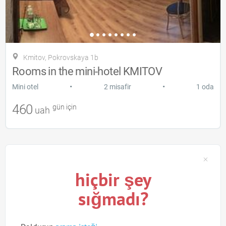
Kmitov, Pokrovskaya 1b
Rooms in the mini-hotel KMITOV
•
•
Mini otel
2 misafir
1 oda
460
gün için
uah
hiçbir şey
sığmadı?