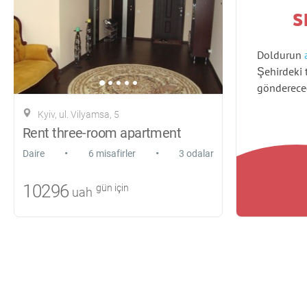
s
Doldurun
Şehirdeki 
gönderece
Kyiv, ul. Vilyamsa, 5
Rent three-room apartment
•
•
Daire
6 misafirler
3 odalar
10296
gün için
uah