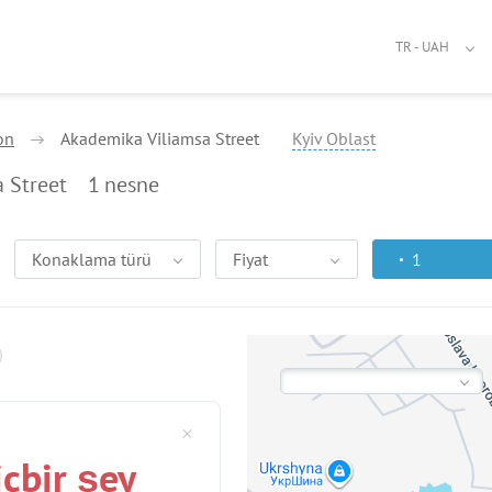
TR - UAH
on
Akademika Viliamsa Street
Kyiv Oblast
a Street
1
nesne
Konaklama türü
Fiyat
1
içbir şey