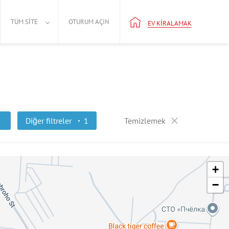
TÜM SITE
OTURUM AÇIN
EV KIRALAMAK
Diğer filtreler
1
Temizlemek
+
−