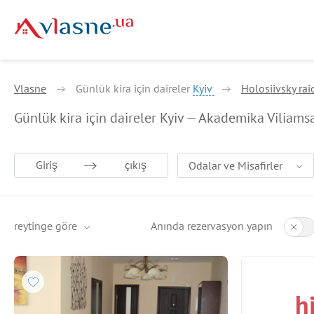
Vlasne
Günlük kira için daireler
Kyiv
Holosiivsky rai
Günlük kira için daireler Kyiv — Akademika Viliams
Giriş
çıkış
Odalar ve Misafirler
reytinge göre
Anında rezervasyon yapın
h