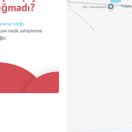
ığmadı?
arama isteği
.
tüm mülk sahiplerine
ğiz.