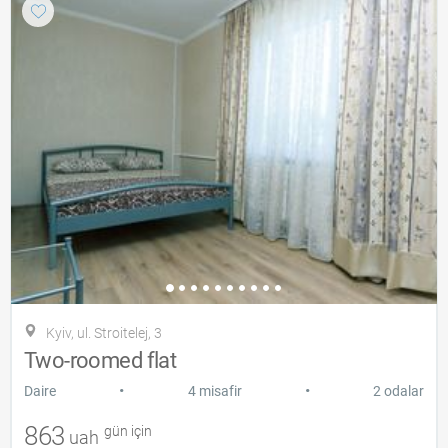
Kyiv, ul. Stroitelej, 3
Two-roomed flat
•
•
Daire
4 misafir
2 odalar
863
gün için
uah