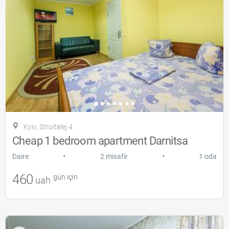
Kyiv, Stroitelej 4
Cheap 1 bedroom apartment Darnitsa
•
•
Daire
2 misafir
1 oda
460
gün için
uah