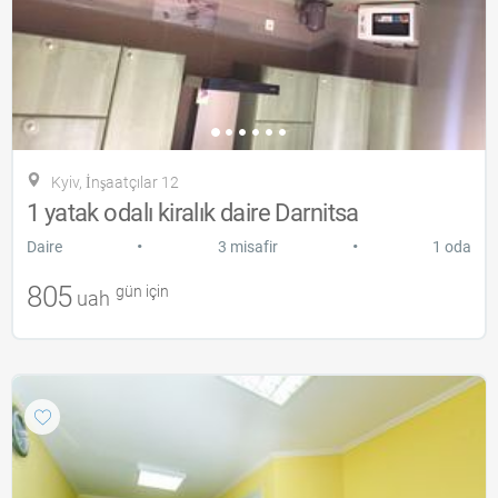
Kyiv, İnşaatçılar 12
1 yatak odalı kiralık daire Darnitsa
•
•
Daire
3 misafir
1 oda
805
gün için
uah