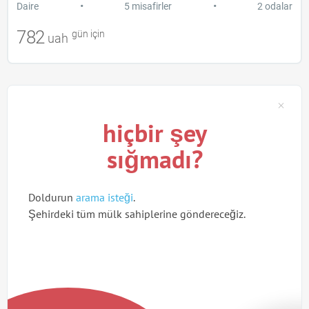
•
•
Daire
5 misafirler
2 odalar
782
gün için
uah
hiçbir şey
sığmadı?
Doldurun
arama isteği
.
Şehirdeki tüm mülk sahiplerine göndereceğiz.