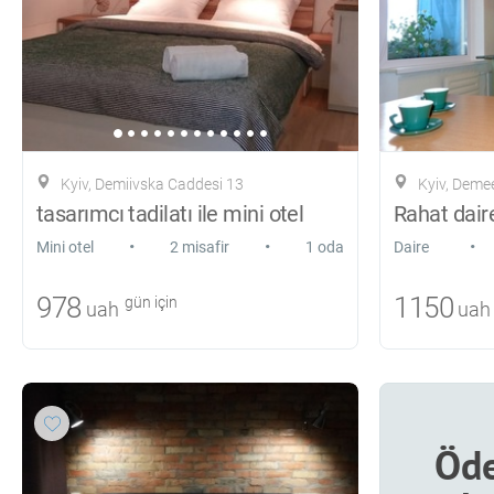
Kyiv, Demiivska Caddesi 13
Kyiv, Deme
tasarımcı tadilatı ile mini otel
Rahat dair
•
•
•
Mini otel
2 misafir
1 oda
Daire
978
1150
gün için
uah
uah
Öde