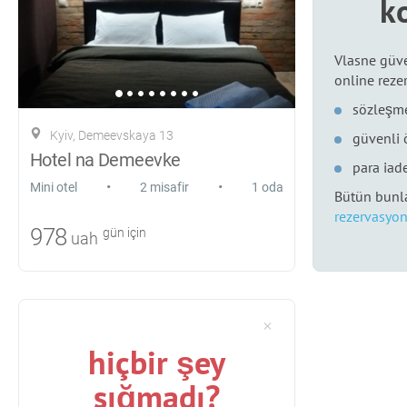
k
Vlasne güve
online reze
sözleşme
Kyiv, Demeevskaya 13
güvenli
Hotel na Demeevke
para iade
•
•
Mini otel
2 misafir
1 oda
Bütün bunla
rezervasyon
978
gün için
uah
hiçbir şey
sığmadı?