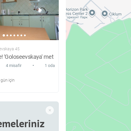
evskaya 45
e! 'Goloseevskaya' met
•
4 misafir
1 oda
gün için
meleriniz