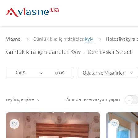
Vlasne
Günlük kira için daireler
Kyiv
Holosiivsky rai
Günlük kira için daireler Kyiv — Demiivska Street
Giriş
çıkış
Odalar ve Misafirler
reytinge göre
Anında rezervasyon yapın