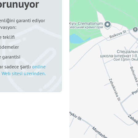
orunuyor
nliğini garanti ediyor
rvasyon:
 teklifi
 ödemeler
 garantisi
r sadece şartlı
online
 Web sitesi üzerinden.