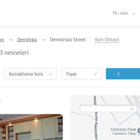
TR - UAH
on
Demiivka
Demiivska Street
Kyiv Oblast
3
nesneleri
Konaklama türü
Fiyat
1