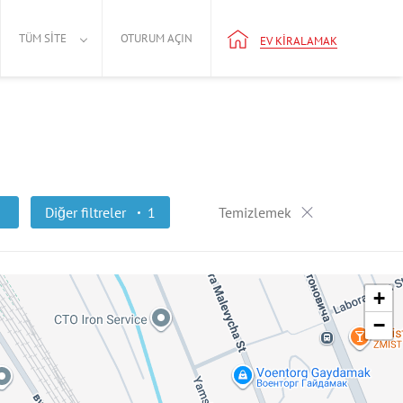
TÜM SITE
OTURUM AÇIN
EV KIRALAMAK
Diğer filtreler
1
Temizlemek
+
−