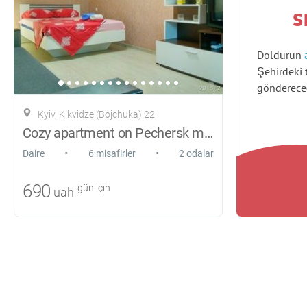
s
Doldurun
Şehirdeki 
gönderece
Kyiv, Kikvidze (Bojchuka) 22
Cozy apartment on Pechersk metro Druzhby
•
•
Daire
6 misafirler
2 odalar
690
gün için
uah