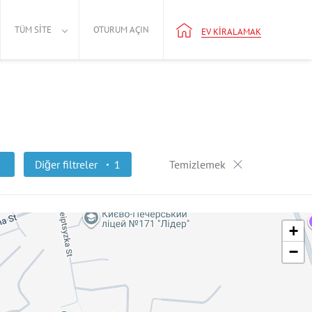
TÜM SITE
OTURUM AÇIN
EV KIRALAMAK
Diğer filtreler
1
Temizlemek
+
−