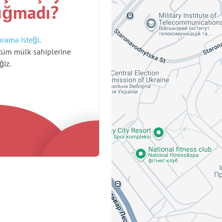
ığmadı?
arama isteği
.
tüm mülk sahiplerine
ğiz.