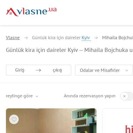
Vlasne
Günlük kira için daireler
Kyiv
Mihaila Bojchu
Günlük kira için daireler Kyiv — Mihaila Bojchuka u
Giriş
çıkış
Odalar ve Misafirler
reytinge göre
Anında rezervasyon yapın
h