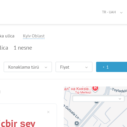
TR - UAH
ka ulica
Kyiv Oblast
lica
1
nesne
Konaklama türü
Fiyat
1
içbir şey