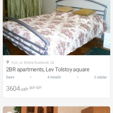
Kyiv, ul. SHota Rustaveli, 26
2BR apartments, Lev Tolstoy aquare
•
•
Daire
4 misafir
2 odalar
3604
gün için
uah