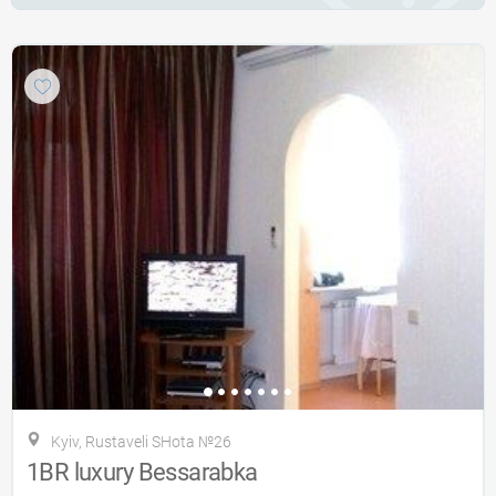
Kyiv, Rustaveli SHota №26
1BR luxury Bessarabka