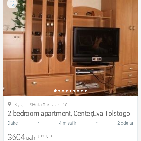
Kyiv, ul. SHota Rustaveli, 10
2-bedroom apartment, Center,Lva Tolstogo
•
•
Daire
4 misafir
2 odalar
3604
gün için
uah