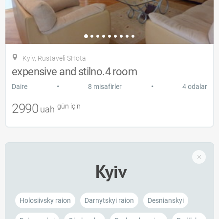
Kyiv, Rustaveli SHota
expensive and stilno.4 room
•
•
Daire
8 misafirler
4 odalar
2990
gün için
uah
Kyiv
Holosiivsky raion
Darnytskyi raion
Desnianskyi