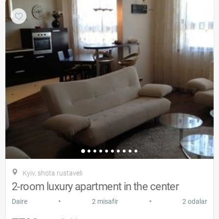
Kyiv, shota rustaveli
2-room luxury apartment in the center
•
•
Daire
2 misafir
2 odalar