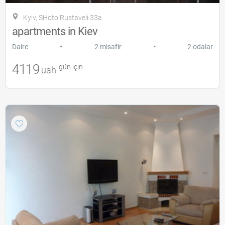
Kyiv, SHoto Rustaveli 33a
apartments in Kiev
•
•
Daire
2 misafir
2 odalar
4119
gün için
uah