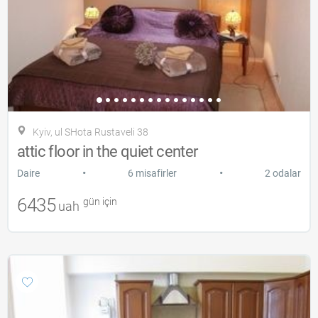
Kyiv, ul SHota Rustaveli 38
attic floor in the quiet center
•
•
Daire
6 misafirler
2 odalar
6435
gün için
uah