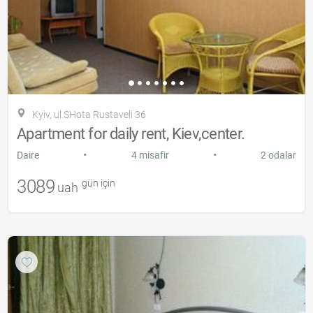
Kyiv, ul.SHota Rustaveli 36
Apartment for daily rent, Kiev,center.
•
•
Daire
4 misafir
2 odalar
3089
gün için
uah