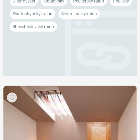
Dniprovskyi
Obolonsky
Pechersky raion
Podilsky
Sviatoshynskyi raion
Solomiansky raion
Shevchenkivsky raion