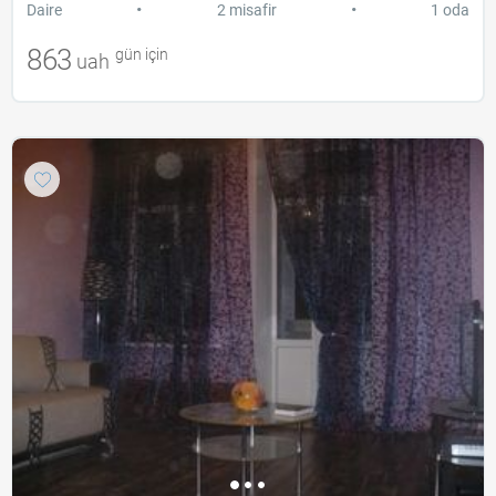
•
•
Daire
2 misafir
1 oda
863
gün için
uah