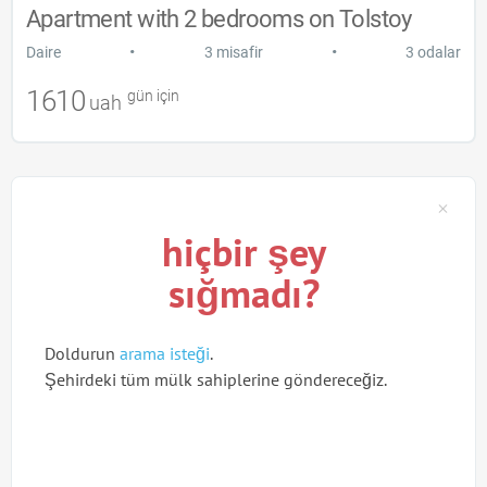
Apartment with 2 bedrooms on Tolstoy
•
•
Daire
3 misafir
3 odalar
1610
gün için
uah
hiçbir şey
sığmadı?
Doldurun
arama isteği
.
Şehirdeki tüm mülk sahiplerine göndereceğiz.