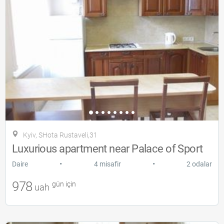
Kyiv, SHota Rustaveli,31
Luxurious apartment near Palace of Sport
•
•
Daire
4 misafir
2 odalar
978
gün için
uah