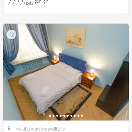
7722
gün için
uah
Kyiv, ul.SHota Rustavelli 27b