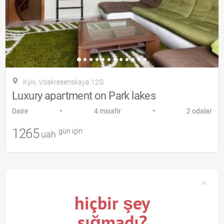
Kyiv, Voskresenskaya 12G
Luxury apartment on Park lakes
•
•
Daire
4 misafir
2 odalar
1265
gün için
uah
hiçbir şey
sığmadı?