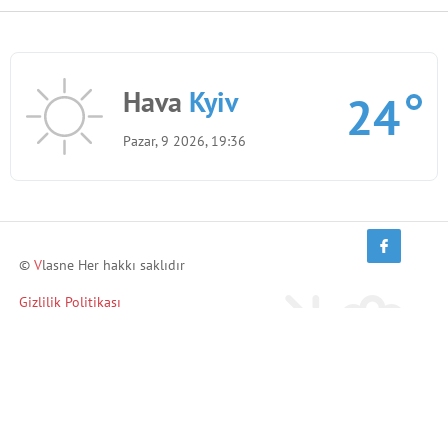
Hava
Kyiv
24
Pazar, 9 2026, 19:36
©
V
lasne Her hakkı saklıdır
Gizlilik Politikası
Arkadaşlarını davet et ve kazan!