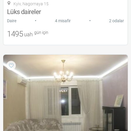
Kyiv, Nagornaya 15
Lüks daireler
•
•
Daire
4 misafir
2 odalar
1495
gün için
uah