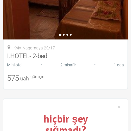
Kyiv, Nagornaya 25/17
I.HOTEL- 2-bed
•
•
Mini otel
2 misafir
1 oda
575
gün için
uah
hiçbir şey
sığmadı?