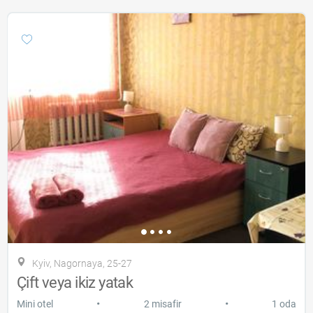
Kyiv, Nagornaya, 25-27
Çift veya ikiz yatak
•
•
Mini otel
2 misafir
1 oda