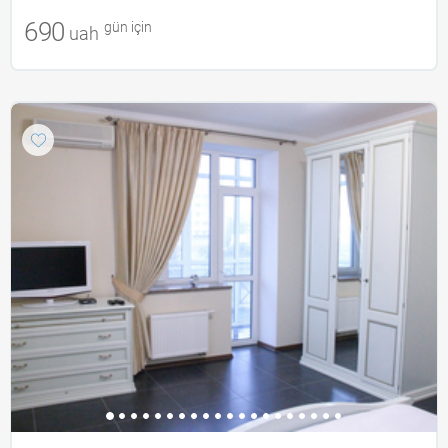
690
gün için
uah