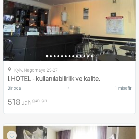
Kyiv, Nagornaya 25-27
I.HOTEL - kullanılabilirlik ve kalite.
•
Bir oda
1 misafir
518
gün için
uah