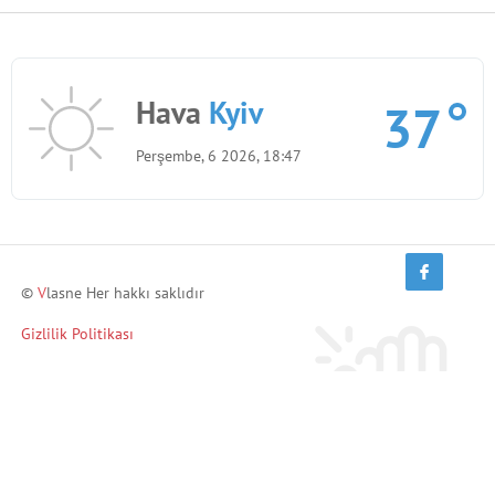
Hava
Kyiv
37
Perşembe, 6 2026, 18:47
©
V
lasne Her hakkı saklıdır
Gizlilik Politikası
Arkadaşlarını davet et ve kazan!