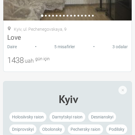
Kyiv, ul. Pechenegovskaya, 9
Love
•
•
Daire
5 misafirler
3 odalar
1438
gün için
uah
Kyiv
Holosiivsky raion
Darnytskyi raion
Desnianskyi
Dniprovskyi
Obolonsky
Pechersky raion
Podilsky