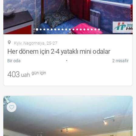
Kyiv, Nagornaya, 25-27
Her dönem için 2-4 yataklı mini odalar
•
Bir oda
2 misafir
403
gün için
uah