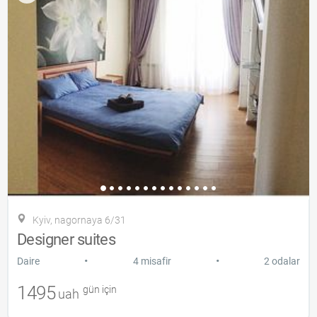
Kyiv, nagornaya 6/31
Designer suites
•
•
Daire
4 misafir
2 odalar
1495
gün için
uah