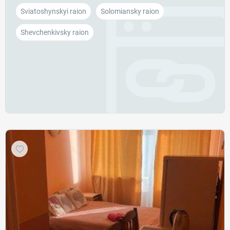
Sviatoshynskyi raion
Solomiansky raion
Shevchenkivsky raion