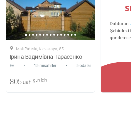
s
Doldurun
Şehirdeki 
gönderece
Mali Pidliski, Kievskaya, 85
Ірина Вадимівна Тарасенко
•
•
Ev
15 misafirler
5 odalar
805
gün için
uah