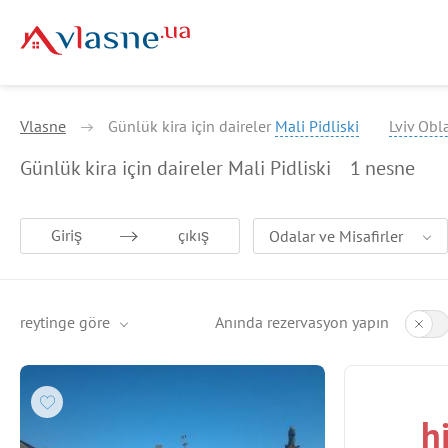
Vlasne
Günlük kira için daireler
Mali Pidliski
Lviv Obl
Günlük kira için daireler Mali Pidliski
1
nesne
Giriş
çıkış
Odalar ve Misafirler
reytinge göre
Anında rezervasyon yapın
h