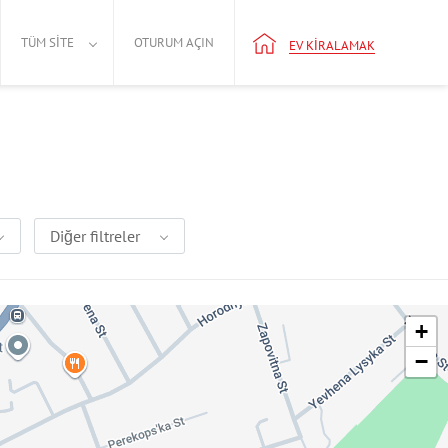
TÜM SITE
OTURUM AÇIN
EV KIRALAMAK
Diğer filtreler
+
−