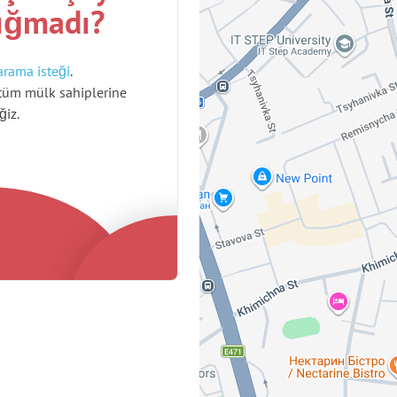
ığmadı?
arama isteği
.
tüm mülk sahiplerine
ğiz.