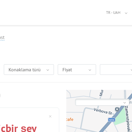
TR - UAH
ast
Konaklama türü
Fiyat
içbir şey