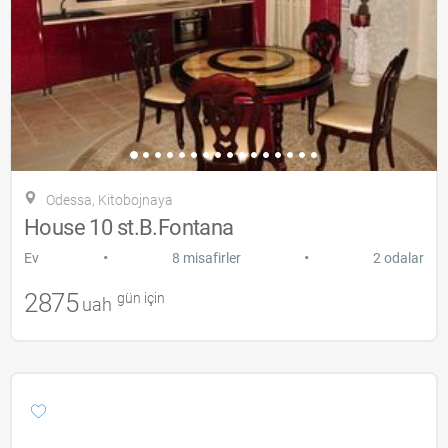
Odessa, Kitobojnaya
House 10 st.B.Fontana
•
•
Ev
8 misafirler
2 odalar
2875
gün için
uah