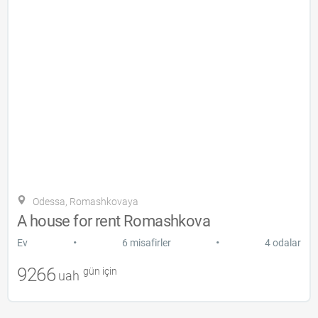
Odessa, Romashkovaya
A house for rent Romashkova
•
•
Ev
6 misafirler
4 odalar
9266
gün için
uah