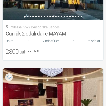
Odessa, 55/2 Lyusdorska Caddesi
Günlük 2 odalı daire MAYAMI
•
•
Daire
7 misafirler
2 odalar
2800
gün için
uah