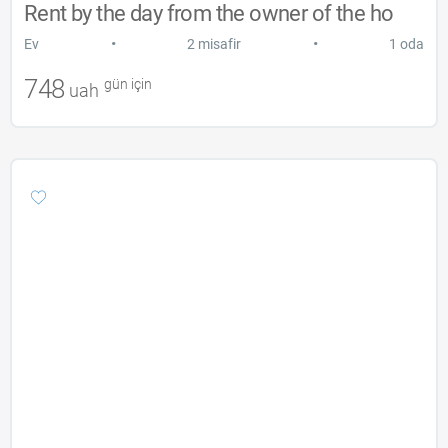
Rent by the day from the owner of the ho
•
•
Ev
2 misafir
1 oda
748
gün için
uah