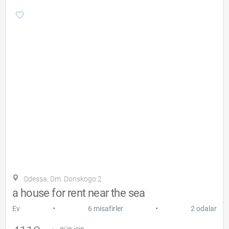
Odessa, Dm. Donskogo 2
a house for rent near the sea
•
•
Ev
6 misafirler
2 odalar
gün için