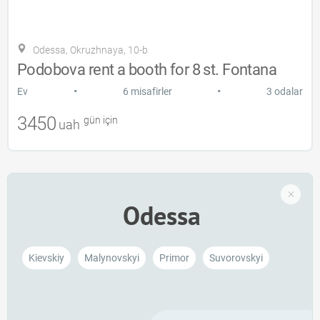
Odessa, Okruzhnaya, 10-b
Podobova rent a booth for 8 st. Fontana
•
•
Ev
6 misafirler
3 odalar
3450
gün için
uah
Odessa
Kievskiy
Malynovskyi
Primor
Suvorovskyi