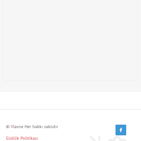
©
V
lasne Her hakkı saklıdır
Gizlilik Politikası