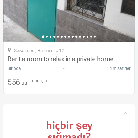
Sevastopol, Harchenko 12
Rent a room to relax in a private home
•
Bir oda
14 misafirler
556
gün için
uah
hiçbir şey
sığmadı?