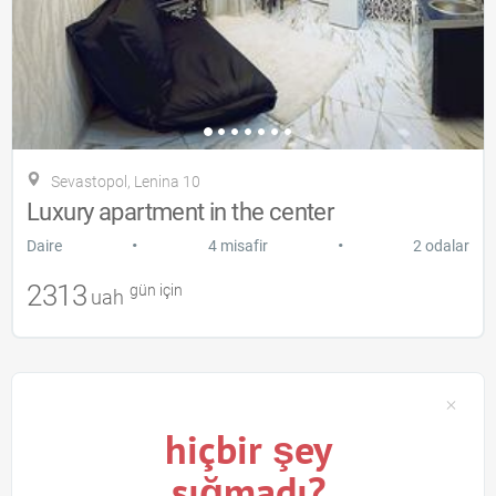
Sevastopol, Lenina 10
Luxury apartment in the center
•
•
Daire
4 misafir
2 odalar
2313
gün için
uah
hiçbir şey
sığmadı?