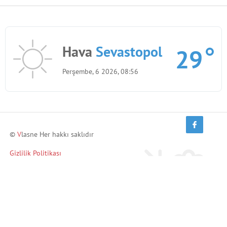
Hava
Sevastopol
29
Perşembe, 6 2026, 08:56
©
V
lasne Her hakkı saklıdır
Gizlilik Politikası
Arkadaşlarını davet et ve kazan!