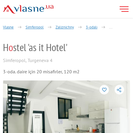
Vlasne
Simferopol
Zalіznichny
3-odalı
Turhenieva Str
H
o
stel 'as it Hotel'
Simferopol
,
Turgeneva 4
3-oda. daire için 20 misafirler, 120 m2