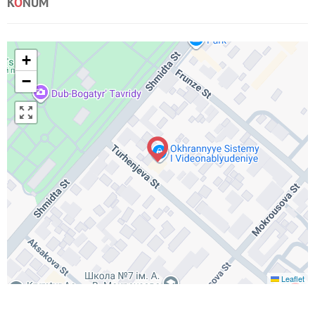
K
O
NUM
+
−
Leaflet