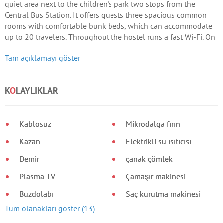
quiet area next to the children's park two stops from the
Central Bus Station. It offers guests three spacious common
rooms with comfortable bunk beds, which can accommodate
up to 20 travelers. Throughout the hostel runs a fast Wi-Fi. On
the ground floor of the building is eight-bedded room, on the
Tam açıklamayı göster
second - a cozy living room with games and a large TV and a
kitchen where guests can prepare their own meals.
K
O
LAYLIKLAR
Kablosuz
Mikrodalga fırın
Kazan
Elektrikli su ısıtıcısı
Demir
çanak çömlek
Plasma TV
Çamaşır makinesi
Buzdolabı
Saç kurutma makinesi
Tüm olanakları göster (13)