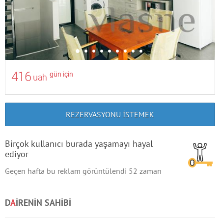
416
gün için
uah
REZERVASYONU ISTEMEK
Birçok kullanıcı burada yaşamayı hayal
ediyor
Geçen hafta bu reklam görüntülendi
52
zaman
D
A
IRENIN SAHIBI