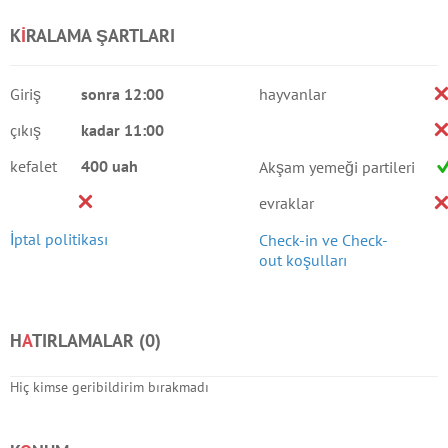
K
I
RALAMA ŞARTLARI
Giriş
sonra 12:00
hayvanlar
çıkış
kadar 11:00
kefalet
400 uah
Akşam yemeği partileri
evraklar
İptal politikası
Check-in ve Check-
out koşulları
H
A
TIRLAMALAR (
0
)
Hiç kimse geribildirim bırakmadı