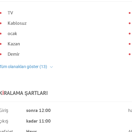
TV
Kablosuz
ocak
Kazan
Demir
K
I
RALAMA ŞARTLARI
Giriş
sonra 12:00
h
çıkış
kadar 11:00
kefalet
Hayır
A