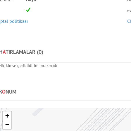
e
İptal politikası
C
H
A
TIRLAMALAR (
0
)
Hiç kimse geribildirim bırakmadı
K
O
NUM
+
−