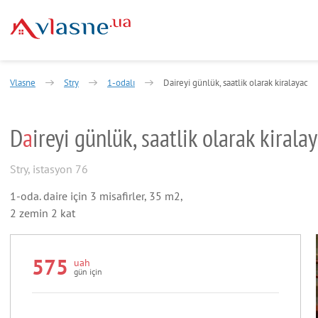
Vlasne
Stry
1-odalı
Daireyi günlük, saatlik olarak kiralayac
D
a
ireyi günlük, saatlik olarak kirala
Stry
,
istasyon 76
1-oda. daire için 3 misafirler, 35 m2,
2 zemin 2 kat
575
uah
gün için