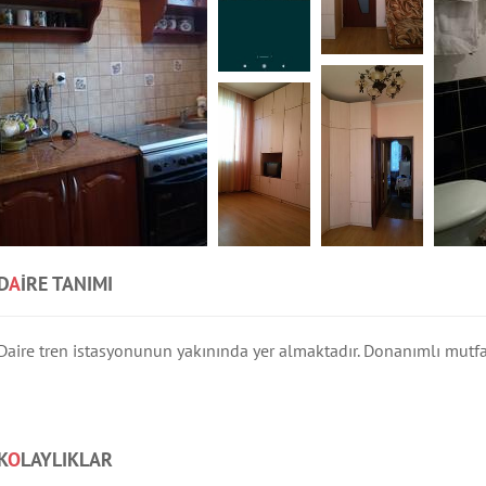
D
A
IRE TANIMI
Daire tren istasyonunun yakınında yer almaktadır. Donanımlı mutfak.
K
O
LAYLIKLAR