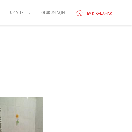
TÜM SITE
OTURUM AÇIN
EV KIRALAMAK