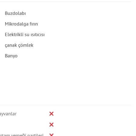
Buzdolabı
Mikrodalga fırın
Elektrikli su ısıtıcısı
çanak çömlek
Banyo
ayvanlar
kşam yemeği partileri