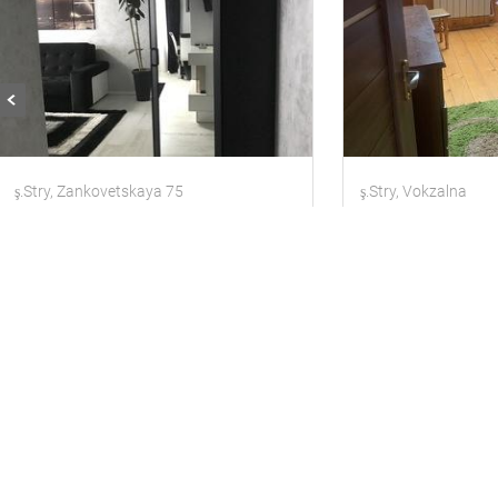
ş.Stry, Zankovetskaya 75
ş.Stry, Vokzalna
1 yatak odalı kiralık daire
Daire
3 misafir
1 oda
Ev
10 misafirl
500
500
gün için
gün içi
uah
uah
Içinde 1.44 km geçerli nesneden
Içinde 0.61 km geçe