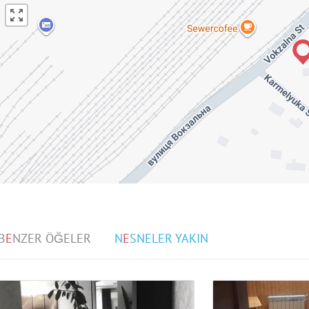
B
E
NZER ÖĞELER
N
E
SNELER YAKIN