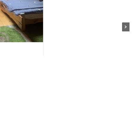
Stryi şehir merkezinde kiralık ev.
er
3 odalar
n
rli nesneden