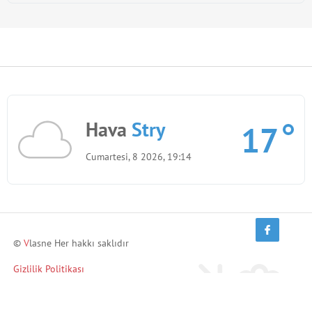
Hava
Stry
17
Cumartesi, 8 2026, 19:14
©
V
lasne Her hakkı saklıdır
Gizlilik Politikası
Arkadaşlarını davet et ve kazan!