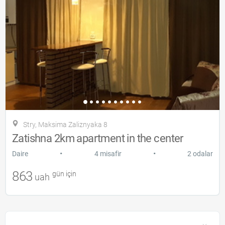
Stry, Maksima Zalіznyaka 8
Zatishna 2km apartment in the center
•
•
Daire
4 misafir
2 odalar
863
gün için
uah