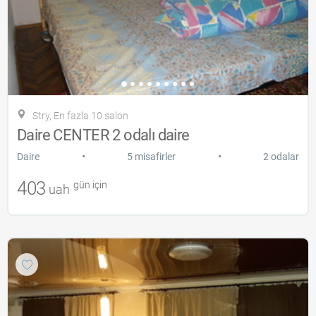
Stry, En fazla 10 salon
Daire CENTER 2 odalı daire
•
•
Daire
5 misafirler
2 odalar
403
gün için
uah