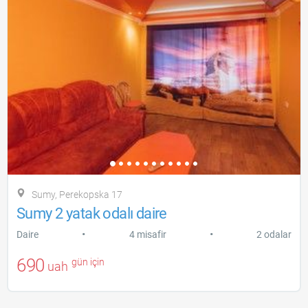
Sumy, Perekopska 17
Sumy 2 yatak odalı daire
•
•
Daire
4 misafir
2 odalar
690
gün için
uah