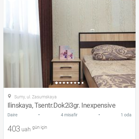
Sumy, ul. Zasumskaya
Ilinskaya, Tsentr.Dok2i3gr. Inexpensive
•
•
Daire
4 misafir
1 oda
403
gün için
uah