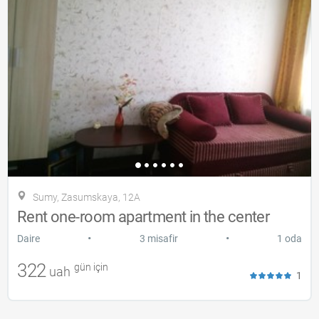
Sumy, Zasumskaya, 12A
Rent one-room apartment in the center
•
•
Daire
3 misafir
1 oda
322
gün için
uah
1