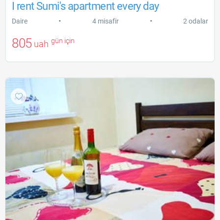
I rent Sumi's apartment every day
•
•
Daire
4 misafir
2 odalar
805
gün için
uah