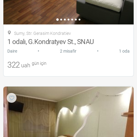
Sumy, Str. Gerasim Kondratiev
1 odalı, G.Kondratyev St., SNAU
•
•
Daire
2 misafir
1 oda
322
gün için
uah