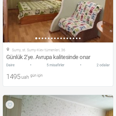
Sumy, st. Sumy-Kiev tümenleri, 36
Günlük 2'ye. Avrupa kalitesinde onar
•
•
Daire
5 misafirler
2 odalar
1495
gün için
uah