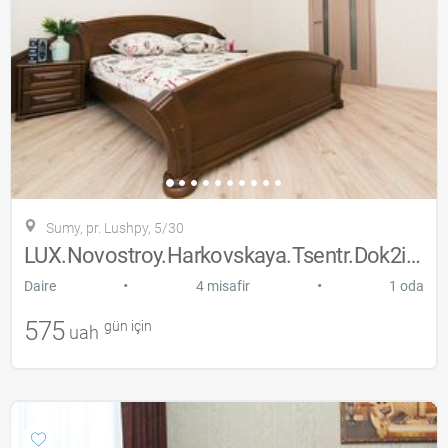
Sumy, pr. Lushpy, 5/30
LUX.Novostroy.Harkovskaya.Tsentr.Dok2i3g
•
•
Daire
4 misafir
1 oda
575
gün için
uah