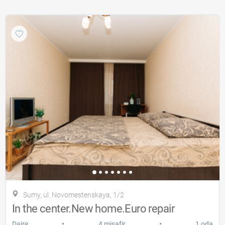
Sumy, ul. Novomestenskaya, 1/2
In the center.New home.Euro repair
•
•
Daire
4 misafir
1 oda