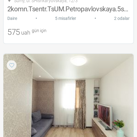
Sumy, ul. SHishkaryovskaya, 12/3
2komn.Tsentr.TsUM.Petropavlovskaya.5spal
•
•
Daire
5 misafirler
2 odalar
575
gün için
uah