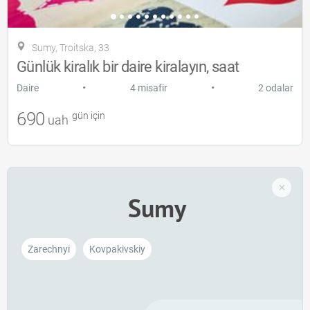
Sumy, Troitska, 33
Günlük kiralık bir daire kiralayın, saat
•
•
Daire
4 misafir
2 odalar
690
gün için
uah
Sumy
Zarechnyi
Kovpakivskiy