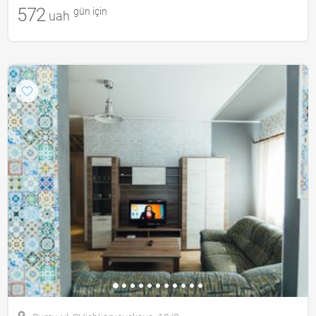
572
gün için
uah