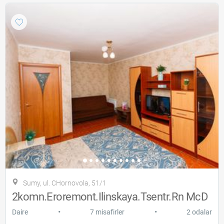
Sumy, ul. CHornovola, 51/1
2komn.Eroremont.Ilinskaya.Tsentr.Rn McD
•
•
Daire
7 misafirler
2 odalar