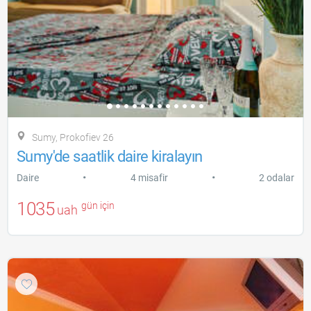
Sumy, Prokofiev 26
Sumy'de saatlik daire kiralayın
•
•
Daire
4 misafir
2 odalar
1035
gün için
uah