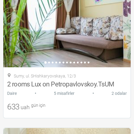
Sumy, ul. SHishkaryovskaya, 12/3
2 rooms Lux on Petropavlovskoy.TsUM
•
•
Daire
5 misafirler
2 odalar
633
gün için
uah