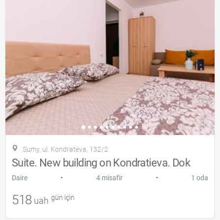
Sumy, ul. Kondrateva, 132/2
Suite. New building on Kondratieva. Dok
•
•
Daire
4 misafir
1 oda
518
gün için
uah