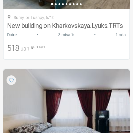
Sumy, pr. Lushpy, 5/10
New building on Kharkovskaya.Lyuks.TRTs
•
•
Daire
3 misafir
1 oda
518
gün için
uah