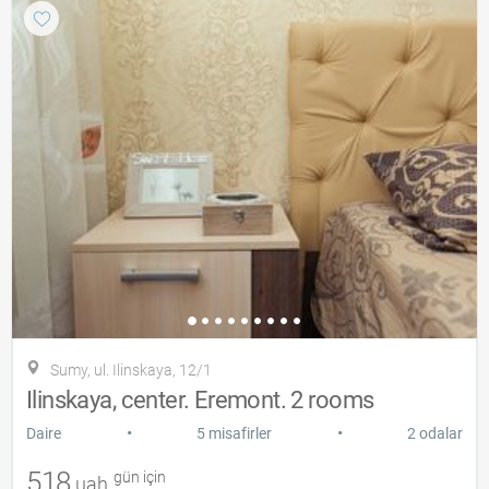
Sumy, ul. Ilinskaya, 12/1
Ilinskaya, center. Eremont. 2 rooms
•
•
Daire
5 misafirler
2 odalar
518
gün için
uah