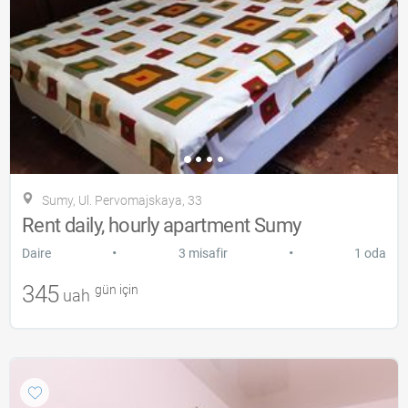
Sumy, Ul. Pervomajskaya, 33
Rent daily, hourly apartment Sumy
•
•
Daire
3 misafir
1 oda
345
gün için
uah