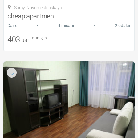
Sumy, Novomestenskaya
cheap apartment
•
•
Daire
4 misafir
2 odalar
403
gün için
uah