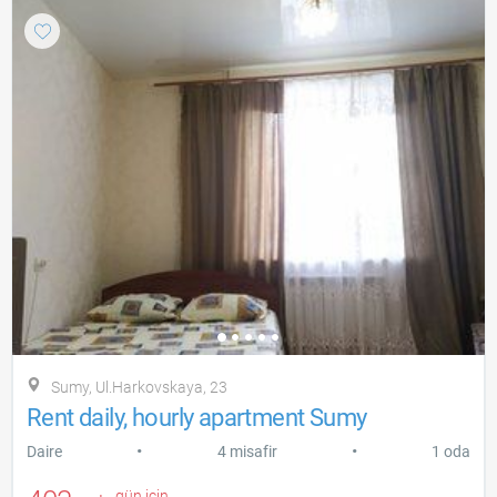
Sumy, Ul.Harkovskaya, 23
Rent daily, hourly apartment Sumy
•
•
Daire
4 misafir
1 oda
gün için