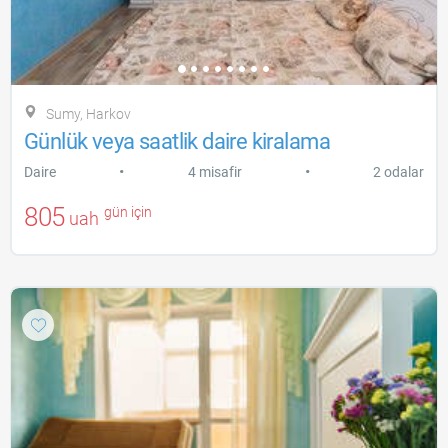
Sumy, Harkov
Günlük veya saatlik daire kiralama
•
•
Daire
4 misafir
2 odalar
805
gün için
uah