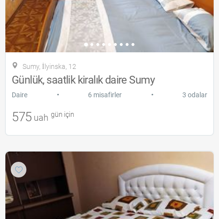
Sumy, İlyinska, 12
Günlük, saatlik kiralık daire Sumy
•
•
Daire
6 misafirler
3 odalar
575
gün için
uah