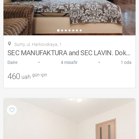
Sumy, ul. Harkovskaya, 1
SEC MANUFAKTURA and SEC LAVIN. Dok2i3 gr
•
•
Daire
4 misafir
1 oda
460
gün için
uah