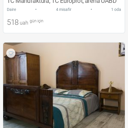
TC Manufaktura, TC Europrot, arena UABD
•
•
Daire
4 misafir
1 oda
518
gün için
uah