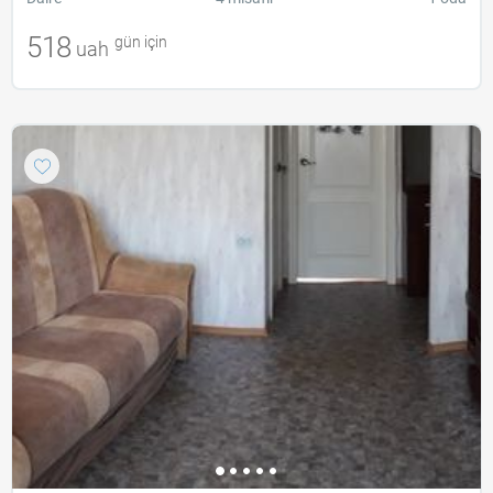
518
gün için
uah