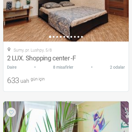
Sumy, pr. Lushpy, 5/8
2 LUX. Shopping center -F
•
•
Daire
8 misafirler
2 odalar
633
gün için
uah