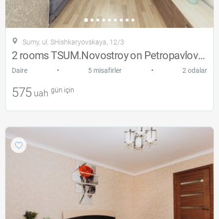
Sumy, ul. SHishkaryovskaya, 12/3
2 rooms TSUM.Novostroy on Petropavlovska
•
•
Daire
5 misafirler
2 odalar
575
gün için
uah