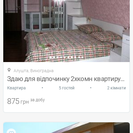
Алушта, Виноградна
Здаю для відпочинку 2хкомн квартиру в Ал
•
•
Квартира
5 гостей
2 кімнати
875
за добу
грн