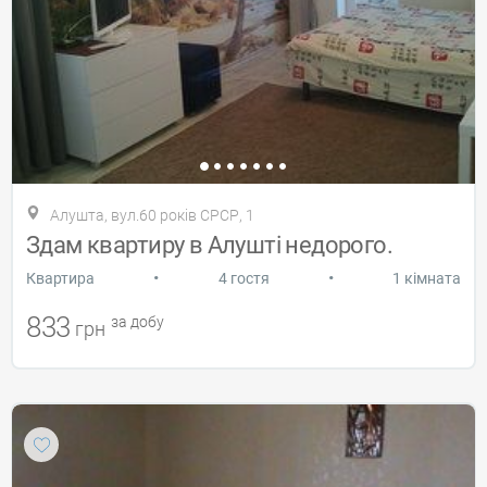
Алушта, вул.60 років СРСР, 1
Здам квартиру в Алушті недорого.
•
•
Квартира
4 гостя
1 кімната
833
за добу
грн