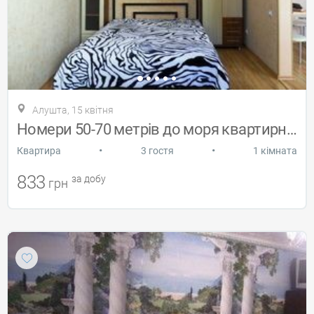
Алушта, 15 квітня
Номери 50-70 метрів до моря квартирного
•
•
Квартира
3 гостя
1 кімната
833
за добу
грн