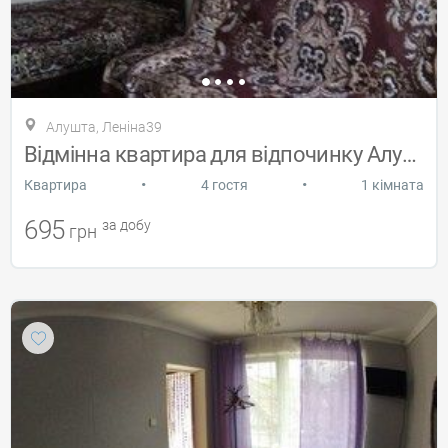
Алушта, Леніна39
Відмінна квартира для відпочинку Алушта
•
•
Квартира
4 гостя
1 кімната
695
за добу
грн