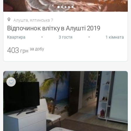
Алушта, ялтинська 7
Відпочинок влітку в Алушті 2019
•
•
Квартира
3 гостя
1 кімната
403
за добу
грн