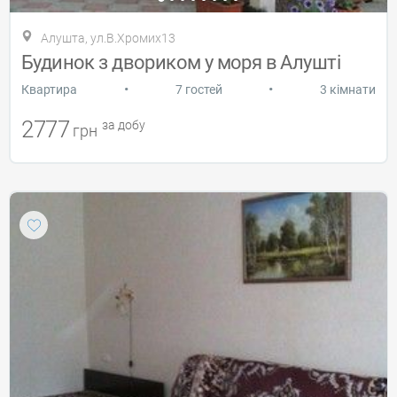
Алушта, ул.В.Хромих13
Будинок з двориком у моря в Алушті
•
•
Квартира
7 гостей
3 кімнати
2777
за добу
грн