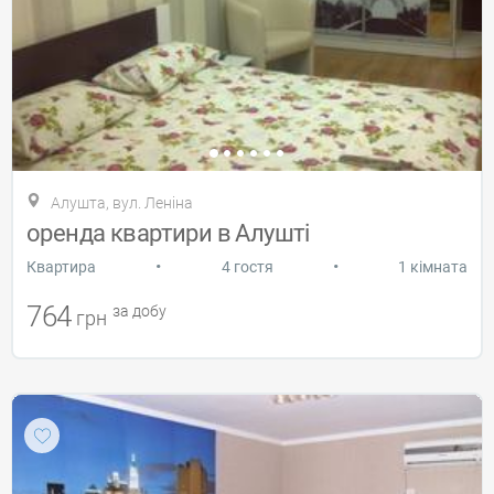
Алушта, вул. Леніна
оренда квартири в Алушті
•
•
Квартира
4 гостя
1 кімната
764
за добу
грн