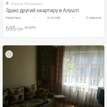
Алушта, Ялтинська 1
Здаю другий квартиру в Алушті
•
•
Квартира
6 гостей
2 кімнати
695
за добу
грн