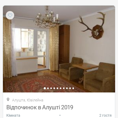
Алушта, Ювілейна
Відпочинок в Алушті 2019
•
Кiмната
2 гостя