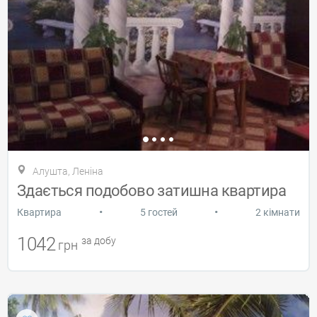
Алушта, Леніна
Здається подобово затишна квартира
•
•
Квартира
5 гостей
2 кімнати
1042
за добу
грн