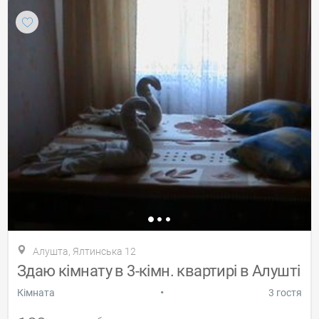
Алушта, Ялтинська 12
Здаю кімнату в 3-кімн. квартирі в Алушті
•
Кiмната
3 гостя