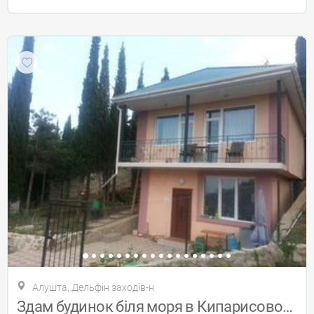
Алушта, Дельфін заходів-н
Здам будинок біля моря в Кипарисовом ліс