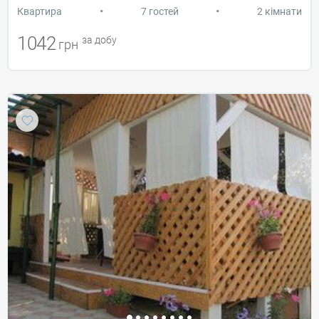
•
•
Квартира
7 гостей
2 кімнати
1042
за добу
грн