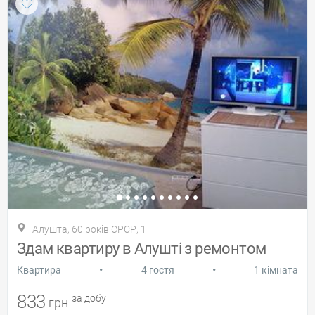
Алушта, 60 років СРСР, 1
Здам квартиру в Алушті з ремонтом
•
•
Квартира
4 гостя
1 кімната
833
за добу
грн