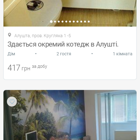
Алушта, пров. Кругляка 1 -5
Здається окремий котедж в Алушті.
•
•
Дiм
2 гостя
1 кімната
417
за добу
грн