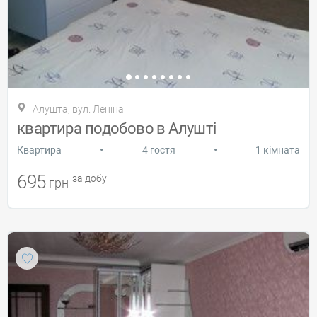
Алушта, вул. Леніна
квартира подобово в Алушті
•
•
Квартира
4 гостя
1 кімната
695
за добу
грн