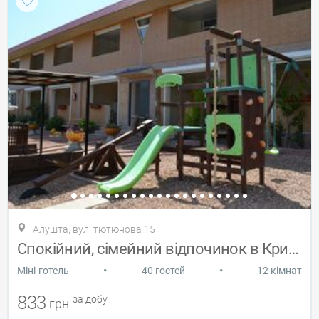
Алушта, вул. тютюнова 15
Спокійний, сімейний відпочинок в Криму 2
•
•
Міні-готель
40 гостей
12 кімнат
833
за добу
грн