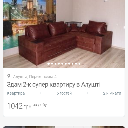
Алушта, Перекопська 4
Здам 2-к супер квартиру в Алушті
•
•
Квартира
5 гостей
2 кімнати
1042
за добу
грн