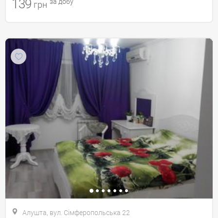
139
за добу
грн
Алушта, вул. Сімферопольська 22