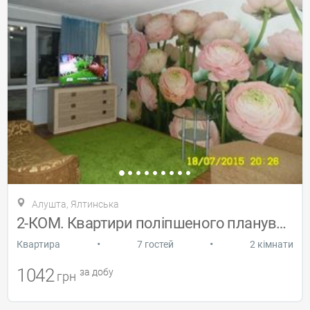
Алушта, Ялтинська
2-КОМ. Квартири поліпшеного планування
•
•
Квартира
7 гостей
2 кімнати
1042
за добу
грн