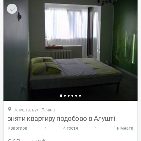
Алушта, вул. Леніна
зняти квартиру подобово в Алушті
•
•
Квартира
4 гостя
1 кімната
за добу