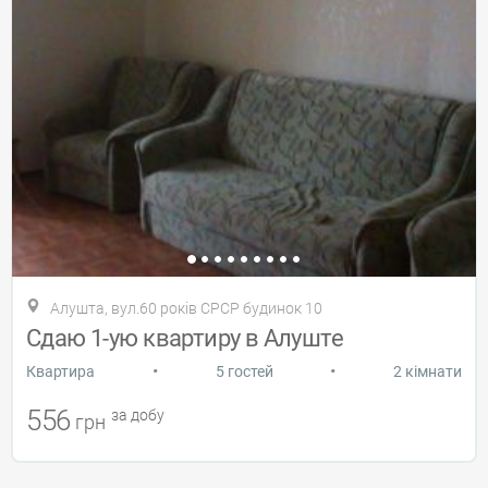
Алушта, вул.60 років СРСР будинок 10
Сдаю 1-ую квартиру в Алуште
•
•
Квартира
5 гостей
2 кімнати
556
за добу
грн