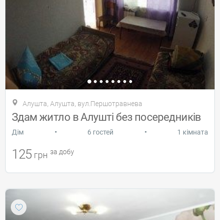
Алушта, Алушта, вул.Першотравнева
Здам житло в Алушті без посередників
•
•
Дiм
6 гостей
1 кімната
125
за добу
грн