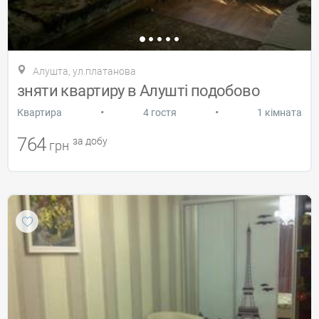
Алушта, ул.платанова
зняти квартиру в Алушті подобово
•
•
Квартира
4 гостя
1 кімната
764
за добу
грн