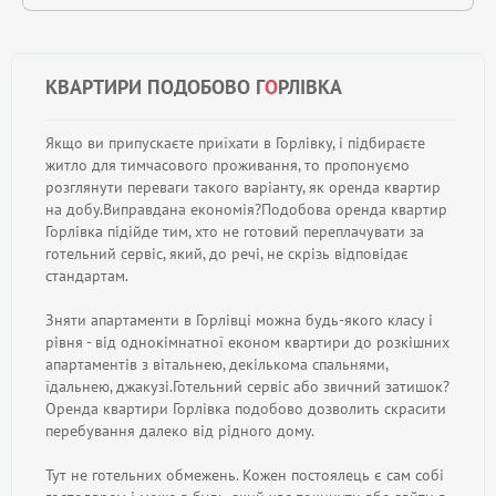
КВАРТИРИ ПОДОБОВО Г
О
РЛІВКА
Якщо ви припускаєте приїхати в Горлівку, і підбираєте
житло для тимчасового проживання, то пропонуємо
розглянути переваги такого варіанту, як оренда квартир
на добу.Виправдана економія?Подобова оренда квартир
Горлівка підійде тим, хто не готовий переплачувати за
готельний сервіс, який, до речі, не скрізь відповідає
стандартам.
Зняти апартаменти в Горлівці можна будь-якого класу і
рівня - від однокімнатної економ квартири до розкішних
апартаментів з вітальнею, декількома спальнями,
їдальнею, джакузі.Готельний сервіс або звичний затишок?
Оренда квартири Горлівка подобово дозволить скрасити
перебування далеко від рідного дому.
Тут не готельних обмежень. Кожен постоялець є сам собі