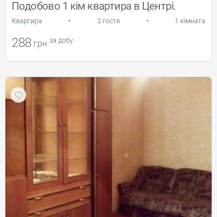
Подобово 1 кім квартира в Центрі.
•
•
Квартира
2 гостя
1 кімната
288
за добу
грн