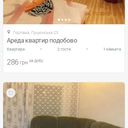
Горлівка, Пушкінська 25
Ареда квартир подобово
•
•
Квартира
2 гостя
1 кімната
286
за добу
грн