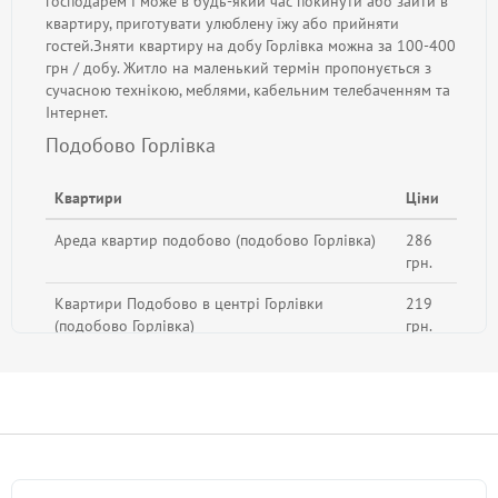
господарем і може в будь-який час покинути або зайти в
квартиру, приготувати улюблену їжу або прийняти
гостей.Зняти квартиру на добу Горлівка можна за 100-400
грн / добу. Житло на маленький термін пропонується з
сучасною технікою, меблями, кабельним телебаченням та
Інтернет.
Подобово Горлівка
Квартири
Ціни
Ареда квартир подобово (подобово Горлівка)
286
грн.
Квартири Подобово в центрі Горлівки
219
(подобово Горлівка)
грн.
Здам впорядковану квартиру в центрі
230
(подобово Горлівка)
грн.
2 кімнатна квартира в самому центрі
460
(подобово Горлівка)
грн.
Подобово 1 кім квартира в Центрі. (подобово
288