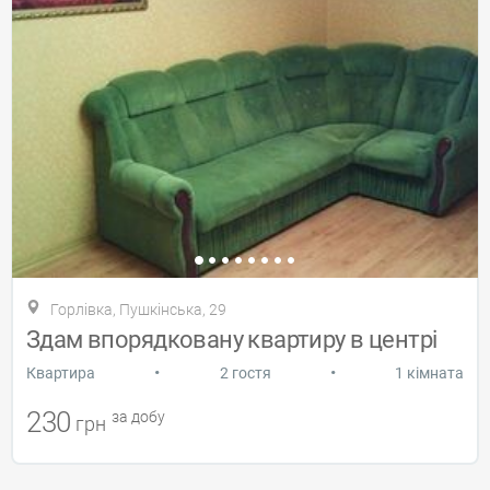
Горлівка, Пушкінська, 29
Здам впорядковану квартиру в центрі
•
•
Квартира
2 гостя
1 кімната
230
за добу
грн