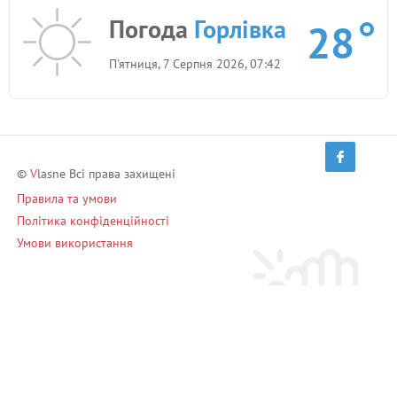
Горлівка)
грн.
Погода
Горлівка
28
Шукайте квартиру на добу? звертайтеся
518
П'ятниця, 7 Серпня 2026, 07:42
(подобово Горлівка)
грн.
©
V
lasne Всі права захищені
Правила та умови
Політика конфіденційності
Умови використання
Запрошуй друзів і заробляй!
Запросити