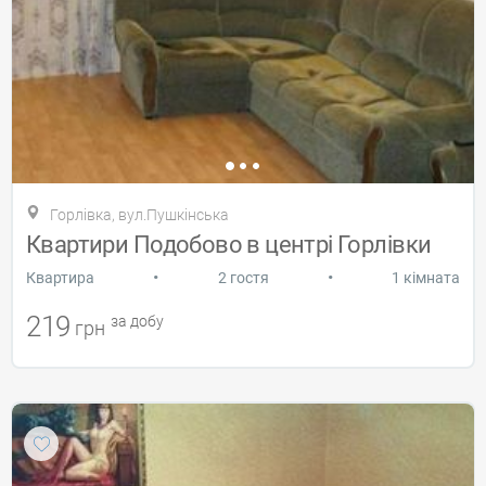
Горлівка, вул.Пушкінська
Квартири Подобово в центрі Горлівки
•
•
Квартира
2 гостя
1 кімната
219
за добу
грн