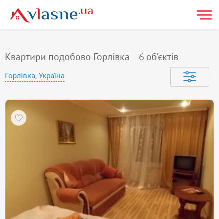
Квартири подобово Горлівка
6
об'єктів
Горлівка, Україна