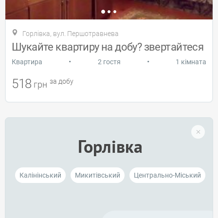
Горлівка, вул. Першотравнева
Шукайте квартиру на добу? звертайтеся
•
•
Квартира
2 гостя
1 кімната
518
за добу
грн
Горлівка
Калінінський
Микитівський
Центрально-Міський