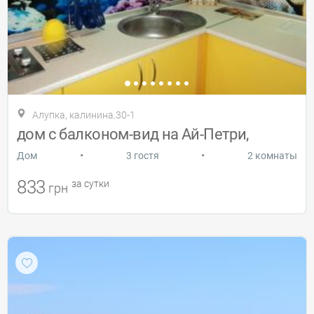
Алупка, калинина.30-1
дом с балконом-вид на Ай-Петри,
•
•
Дом
3 гостя
2 комнаты
833
за сутки
грн