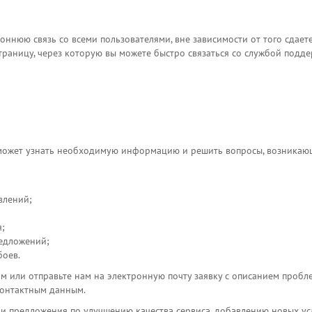
ннюю связь со всеми пользователями, вне зависимости от того сдае
траницу, через которую вы можете быстро связаться со службой подде
может узнать необходимую информацию и решить вопросы, возникающ
влений;
;
едложений;
боев.
м или отправьте нам на электронную почту заявку с описанием пробл
контактным данным.
 и предложения по улучшению качества сервиса, добавлению новых ус