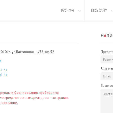
РУС - ГРН
ВЕСЬ САЙТ
Н
А
ПИ
-01014 ул.Бастионная, 1/36, оф.52
Предста
a
Ваш e-m
33-31
50-51
Ваше с
аренды и бронирования необходимо
епосредственно с владельцами — отправив
онирование.