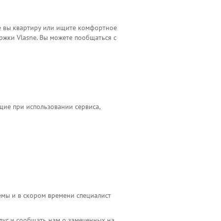
те вы квартиру или ищите комфортное
ржки Vlasne. Вы можете пообщаться с
ие при использовании сервиса,
емы и в скором времени специалист
луг и сообщать нам о замеченных на