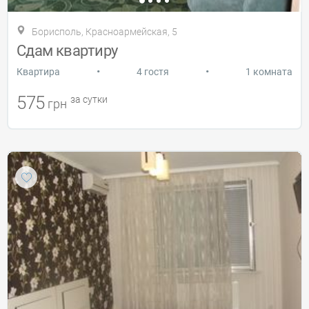
Борисполь, Красноармейская, 5
Сдам квартиру
•
•
Квартира
4 гостя
1 комната
575
за сутки
грн