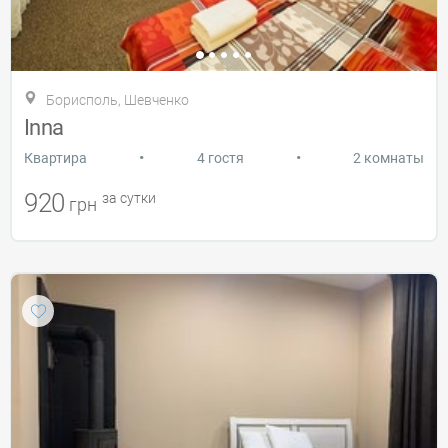
Борисполь, Шевченко
Inna
•
•
Квартира
4 гостя
2 комнаты
920
за сутки
грн