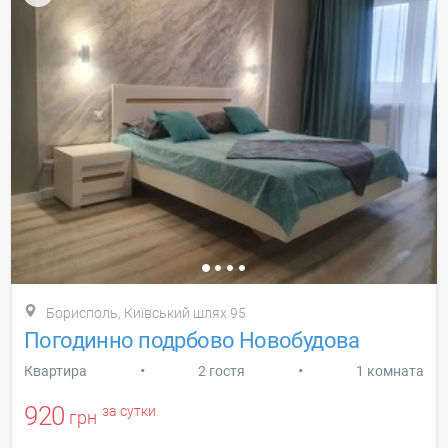
Борисполь, Київський шлях 95
Погодинно подрбово Новобудова
•
•
Квартира
2 гостя
1 комната
920
за сутки
грн