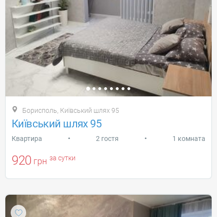
Борисполь, Київський шлях 95
Київський шлях 95
•
•
Квартира
2 гостя
1 комната
920
за сутки
грн