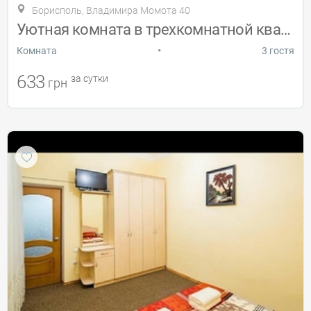
Борисполь, Владимира Момота 40
Уютная комната в трехкомнатной квартире
•
Комната
3 гостя
633
за сутки
грн