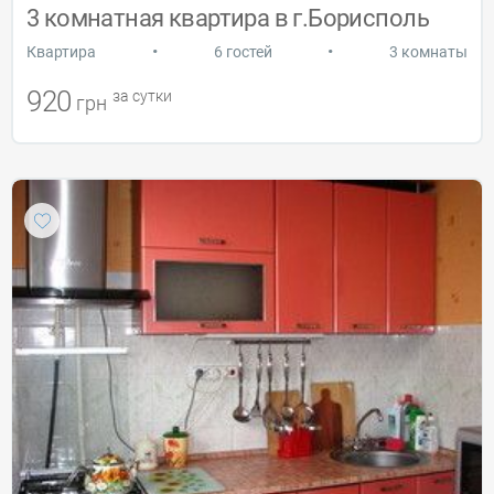
3 комнатная квартира в г.Борисполь
•
•
Квартира
6 гостей
3 комнаты
920
за сутки
грн