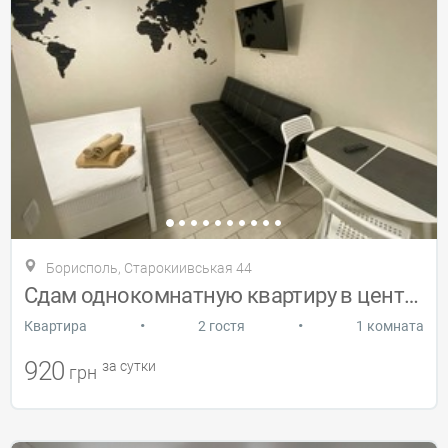
Борисполь, Старокиивськая 44
Сдам однокомнатную квартиру в центре
•
•
Квартира
2 гостя
1 комната
920
за сутки
грн