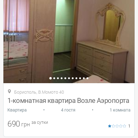
Борисполь, В.Момото 40
1-комнатная квартира Возле Аэропорта
•
•
Квартира
4 гостя
1 комната
690
за сутки
грн
1