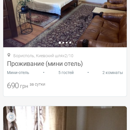
Борисполь, Киевский шлях2/10
Проживание (мини отель)
•
•
Мини-отель
5 гостей
2 комнаты
690
за сутки
грн