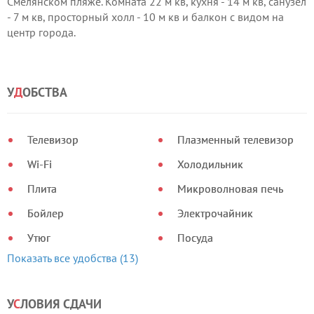
Смелянском пляже. Комната 22 м кв, кухня - 14 м кв, санузел
- 7 м кв, просторный холл - 10 м кв и балкон с видом на
центр города.
У
Д
ОБСТВА
Телевизор
Плазменный телевизор
Wi-Fi
Холодильник
Плита
Микроволновая печь
Бойлер
Электрочайник
Утюг
Посуда
Показать все удобства (13)
У
С
ЛОВИЯ СДАЧИ