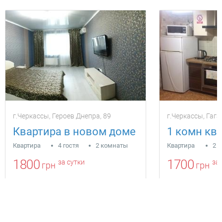
г.Черкассы, Героев Днепра, 89
г.Черкассы, Гага
Квартира в новом доме
Квартира
4 гостя
2 комнаты
Квартира
2 г
1800
1700
за сутки
за 
грн
грн
Находится в 0 км от текущего объекта