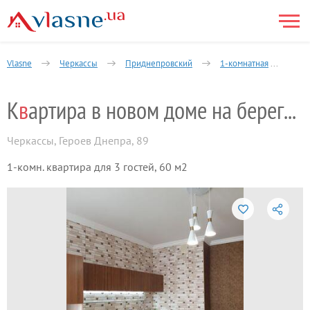
Vlasne
Черкассы
Приднепровский
1-комнатная
Ква
К
в
артира в новом доме на берегу Днепра
Черкассы
,
Героев Днепра, 89
1-комн. квартира для 3 гостей, 60 м2