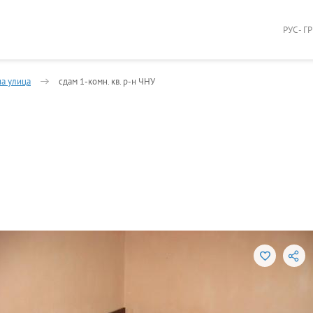
РУС - Г
а улица
сдам 1-комн. кв. р-н ЧНУ