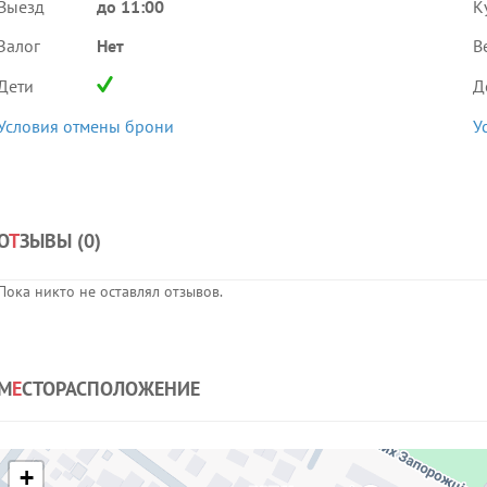
Выезд
до 11:00
К
Залог
Нет
В
Дети
Д
Условия отмены брони
У
О
Т
ЗЫВЫ (
0
)
Пока никто не оставлял отзывов.
М
Е
СТОРАСПОЛОЖЕНИЕ
+