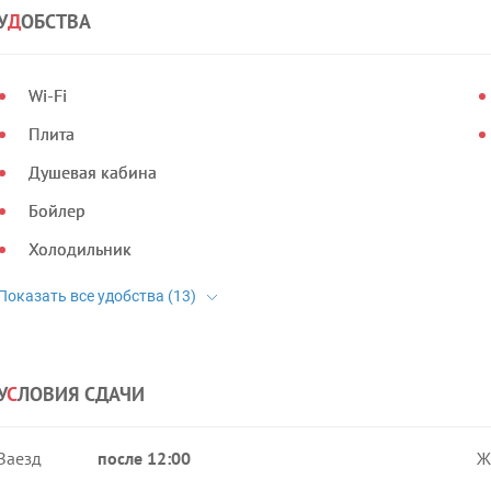
У
Д
ОБСТВА
Wi-Fi
Плита
Душевая кабина
Бойлер
Холодильник
У
С
ЛОВИЯ СДАЧИ
Заезд
после 12:00
Ж