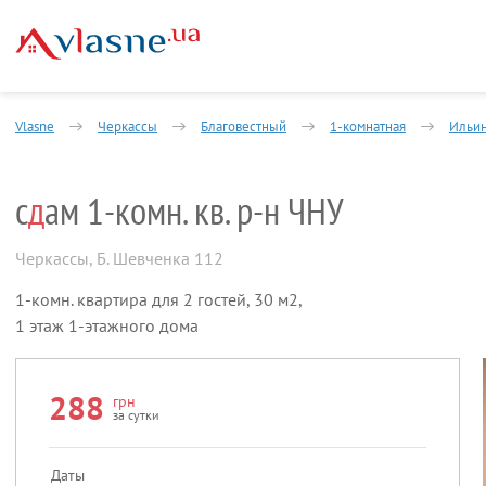
Vlasne
Черкассы
Благовестный
1-комнатная
Ильин
с
д
ам 1-комн. кв. р-н ЧНУ
Черкассы
,
Б. Шевченка 112
1-комн. квартира для 2 гостей, 30 м2,
1 этаж 1-этажного дома
288
грн
за сутки
Даты