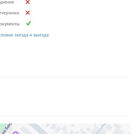
урение
ечеринки
окументы
словия заезда и выезда