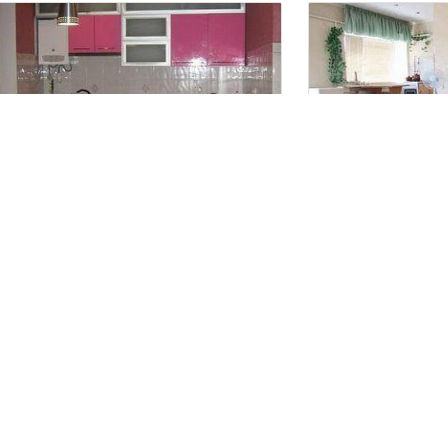
г.Черкассы, Крещатик
г.Черкассы, центр
Сдам квартиру посуточно
Квартира
3 гостя
2 комнаты
Квартира
1 гос
260
250
за сутки
за сут
грн
грн
Находится в 1.87 км от текущего объекта