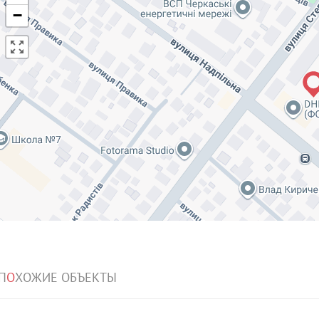
−
П
О
ХОЖИЕ ОБЪЕКТЫ