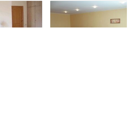
г.Черкассы, Гоголя 137
Аренда квартир посуточно Черкассы
Квартиры посуточно почасово 1-комн. Люкс
ть
1 комната
Квартира
2 гостя
1 комната
250
ки
за сутки
грн
Находится в 2.48 км от текущего объекта
Находится в 1.46 км от текущего объекта