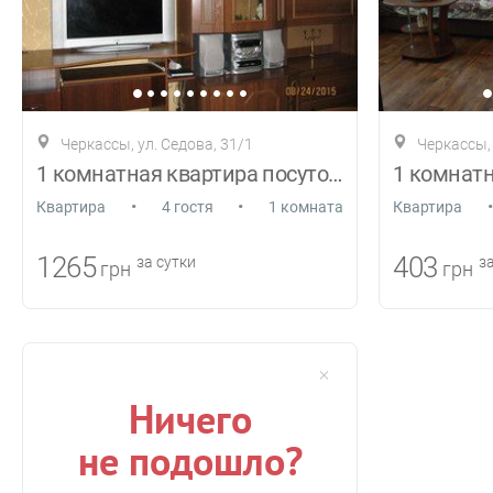
Черкассы, ул. Cедова, 31/1
Черкассы,
1 комнатная квартира посуточно
•
•
•
Квартира
4 гостя
1 комната
Квартира
1265
403
за сутки
за
грн
грн
Ничего
не подошло?