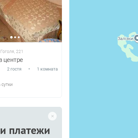
 Гоголя, 221
в центре
•
2 гостя
1 комната
 сутки
и платежи