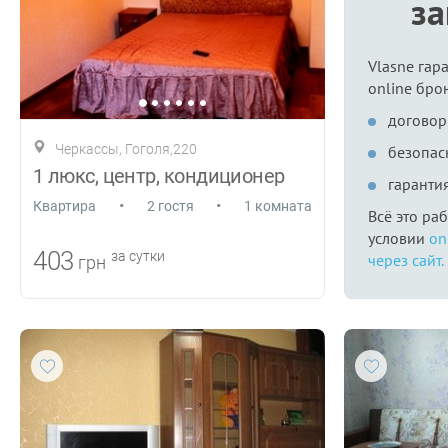
з
Vlasne гар
online бро
договор
Черкассы, Гоголя,220
безопас
1 люкс, центр, кондиционер
гаранти
•
•
Квартира
2 гостя
1 комната
Всё это ра
условии
on
403
за сутки
через сайт.
грн