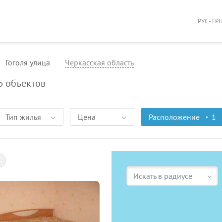
РУС - ГР
Гоголя улица
Черкасская область
5
объектов
Тип жилья
Цена
Расположение
1
Искать в радиусе