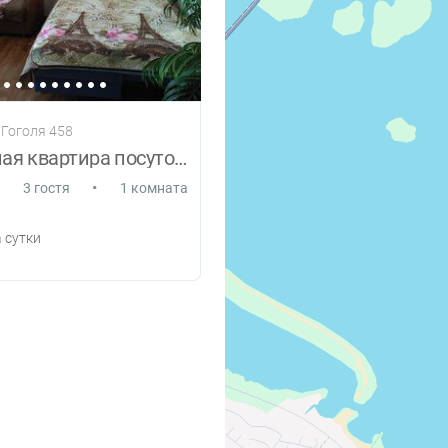
 Гоголя 458
1 комнатная квартира посуточно
•
3 гостя
1 комната
 сутки