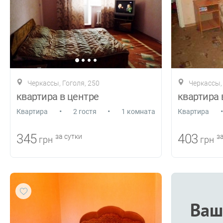
Черкассы, Гоголя, 250
Черкассы,
квартира в центре
квартира 
•
•
•
Квартира
2 гостя
1 комната
Квартира
345
403
за сутки
за
грн
грн
Ваш