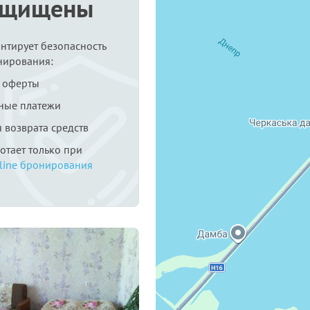
ащищены
антирует безопасность
нирования:
 оферты
ные платежи
я возврата средств
ботает только при
line бронирования