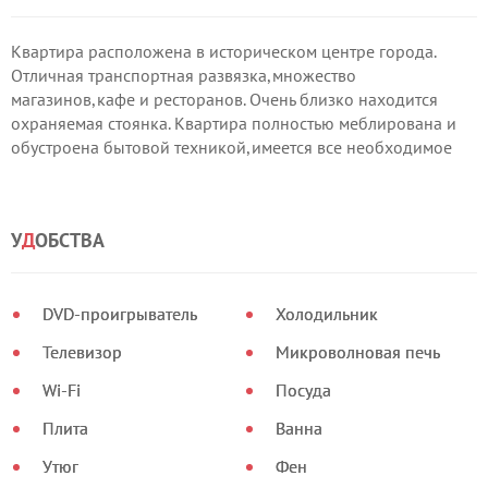
Квартира расположена в историческом центре города.
Отличная транспортная развязка,множество
магазинов,кафе и ресторанов. Очень близко находится
охраняемая стоянка. Квартира полностью меблирована и
обустроена бытовой техникой,имеется все необходимое
для комфортного проживания.
Цена на аренду квартиры существенно ниже гостиничной.
Предоставляются все необходимые документы.
У
Д
ОБСТВА
DVD-проигрыватель
Холодильник
Телевизор
Микроволновая печь
Wi-Fi
Посуда
Плита
Ванна
Утюг
Фен