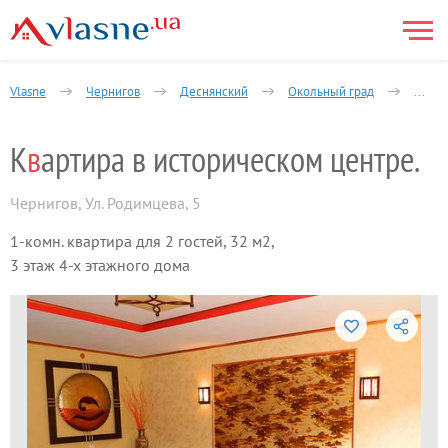
Vlasne
Чернигов
Деснянский
Окольный град
1-ком
К
в
артира в историческом центре.
Чернигов
,
Ул. Родимцева, 5
1-комн. квартира для 2 гостей, 32 м2,
3 этаж 4-х этажного дома