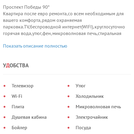
Проспект Победы 90*
Квартира после евро ремонта,со всем необходимым для
вашего комфорта,рядом охраняемая
парковка.TV,беспроводной интернет(WIFI),круглосуточно
горячая вода,утюг,фен,микроволновая печь,стиральная
машина,холодильник,постельно-банные
Показать описание полностью
принадлежности,посуда.В квартире всегда чисто,уютно и
тепло.
У
Д
ОБСТВА
Телевизор
Утюг
Wi-Fi
Холодильник
Плита
Микроволновая печь
Душевая кабина
Электрочайник
Бойлер
Посуда