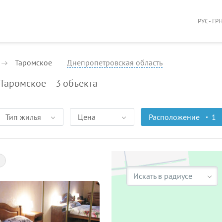
РУС - ГР
Таромское
Днепропетровская область
 Таромское
3
объекта
Тип жилья
Цена
Расположение
1
Искать в радиусе