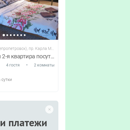
опетровск), пр. Карла Маркса 79
Шикарная 2-я квартира посуточно в центре
•
4 гостя
2 комнаты
 сутки
и платежи