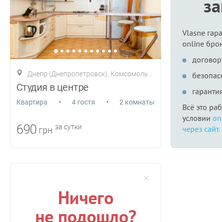
з
Vlasne гар
online бро
договор
Днепр (Днепропетровск), Комсомольская 3
безопас
Студия в центре
гаранти
•
•
Квартира
4 гостя
2 комнаты
Всё это ра
условии
on
690
за сутки
через сайт.
грн
Ничего
не подошло?