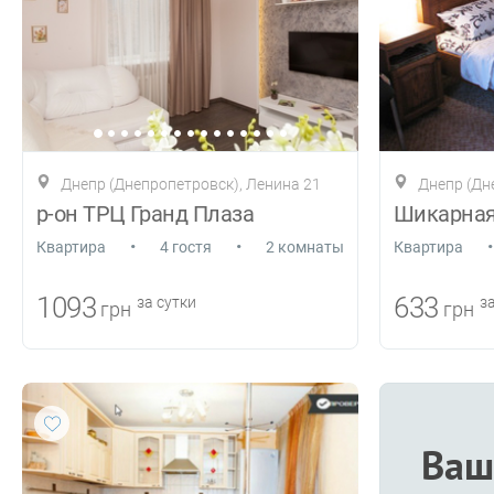
Днепр (Днепропетровск), Ленина 21
Днепр (Днепр
р-он ТРЦ Гранд Плаза
•
•
•
Квартира
4 гостя
2 комнаты
Квартира
1093
633
за сутки
за
грн
грн
Ваш