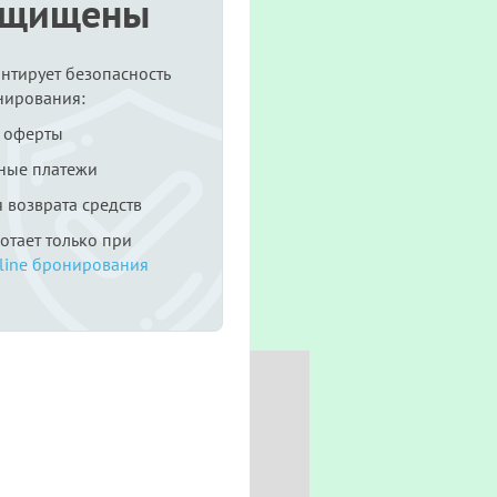
ащищены
антирует безопасность
нирования:
 оферты
ные платежи
я возврата средств
ботает только при
line бронирования