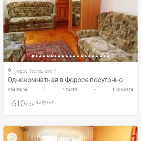
Форос, Терлецкого-7
Однокомнатная в Форосе посуточно
•
•
Квартира
4 гостя
1 комната
1610
за сутки
грн