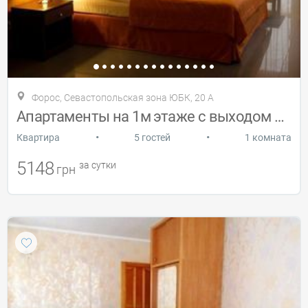
Форос, Севастопольская зона ЮБК, 20 А
Апартаменты на 1м этаже с выходом к морю
•
•
Квартира
5 гостей
1 комната
5148
за сутки
грн