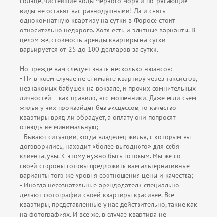
солнце, чистейшие воды Чёрного моря и потрясающие
виды не оставят вас равнодушными! Да и снять
однокомнатную квартиру на сутки в Форосе стоит
относительно недорого. Хотя есть и элитные варианты. В
целом же, стоимость аренды квартиры на сутки
варьируется от 25 до 100 долларов за сутки.
Но прежде вам следует знать несколько нюансов:
- Ни в коем случае не снимайте квартиру через таксистов,
незнакомых бабушек на вокзале, и прочих сомнительных
личностей – как правило, это мошенники. Даже если съем
жилья у них произойдет без эксцессов, то качество
квартиры вряд ли обрадует, а оплату они попросят
отнюдь не минимальную;
- Бывают ситуации, когда владелец жилья, с которым вы
договорились, находит «более выгодного» для себя
клиента, увы. К этому нужно быть готовым. Мы же со
своей стороны готовы предложить вам альтернативные
варианты того же уровня соотношения цены и качества;
- Иногда несознательные арендодатели специально
делают фотографии своей квартиры красивее. Все
квартиры, представленные у нас действительно, такие как
на фотографиях. И все же, в случае квартира не