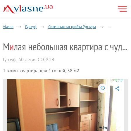
Vlasne
Гурзуф
Советская застройка Гурзуфа
1-комнатная
М
и
лая небольшая квартира с чудным видом
Гурзуф
,
60-летия СССР 24
1-комн. квартира для 4 гостей, 38 м2