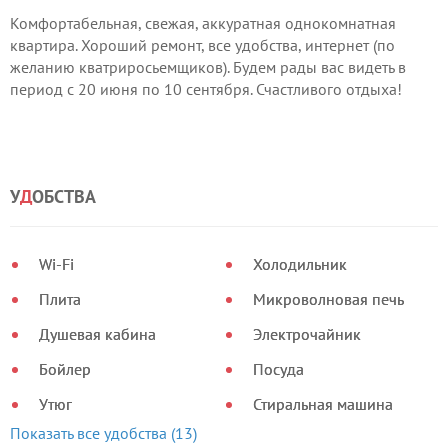
Комфортабельная, свежая, аккуратная однокомнатная
квартира. Хороший ремонт, все удобства, интернет (по
желанию кватриросьемщиков). Будем рады вас видеть в
период с 20 июня по 10 сентября. Счастливого отдыха!
Комфортна, свіжа, акуратна однокімнатна квартира. Ремонт,
всі зручності, інтернет (за бажанням). Будемо раді вас
бачити в період з 20 червня по 10 вересня. Щасливого
У
Д
ОБСТВА
відпочинку!
Wi-Fi
Холодильник
Плита
Микроволновая печь
Душевая кабина
Электрочайник
Бойлер
Посуда
Утюг
Стиральная машина
Показать все удобства (13)