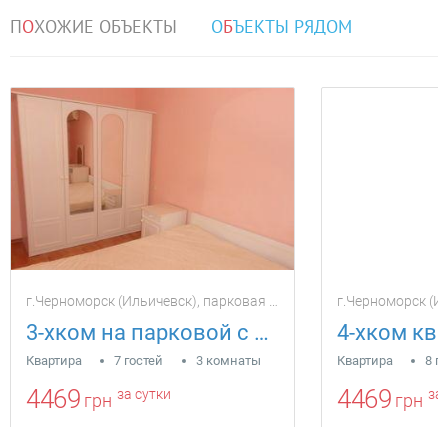
П
О
ХОЖИЕ ОБЪЕКТЫ
О
Б
ЪЕКТЫ РЯДОМ
г.Черноморск (Ильичевск), парковая 34в
г.Черноморск (Ил
3-хком на парковой с панорамой моря
Квартира
7 гостей
3 комнаты
Квартира
8 г
4469
4469
за сутки
за 
грн
грн
Находится в 1.21 км от текущего объекта