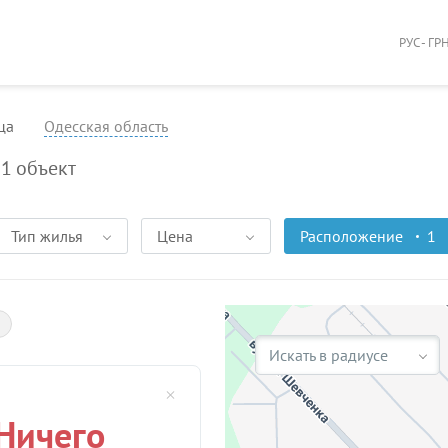
РУС - ГР
ца
Одесская область
1
объект
Тип жилья
Цена
Расположение
1
Искать в радиусе
Ничего