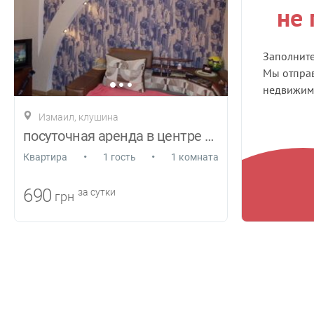
не
Заполнит
Мы отправ
недвижимо
Измаил, клушина
посуточная аренда в центре г.Измаила
•
•
Квартира
1 гость
1 комната
690
за сутки
грн