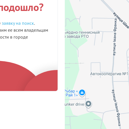
 подошло?
е
заявку на поиск
.
им ее всем владельцам
сти в городе