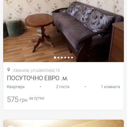
Харьков, ул.Шекспира,16
ПОСУТОЧНО ЕВРО .м.
•
•
Квартира
2 гостя
1 комната
575
за сутки
грн