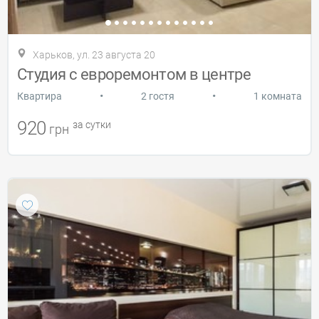
Харьков, ул. 23 августа 20
Студия с евроремонтом в центре
•
•
Квартира
2 гостя
1 комната
920
за сутки
грн