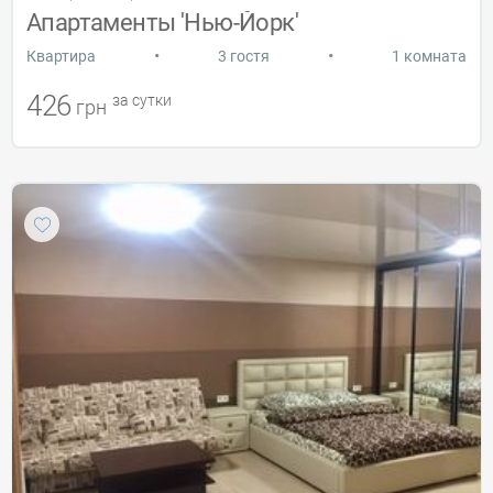
Апартаменты 'Нью-Йорк'
•
•
Квартира
3 гостя
1 комната
426
за сутки
грн