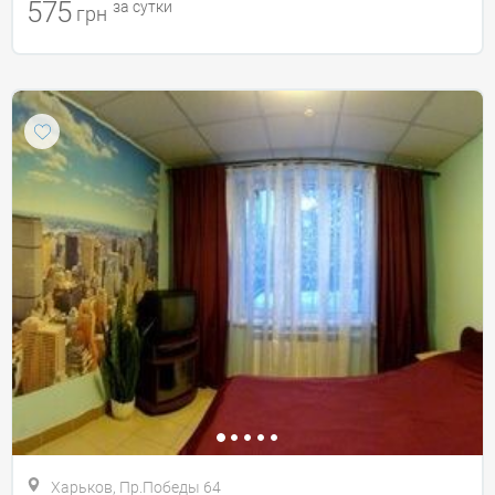
575
за сутки
грн
Харьков, Пр.Победы 64