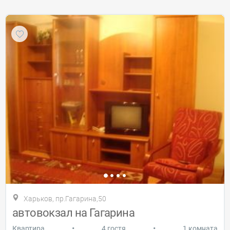
Харьков, пр.Гагарина,50
автовокзал на Гагарина
•
•
Квартира
4 гостя
1 комната