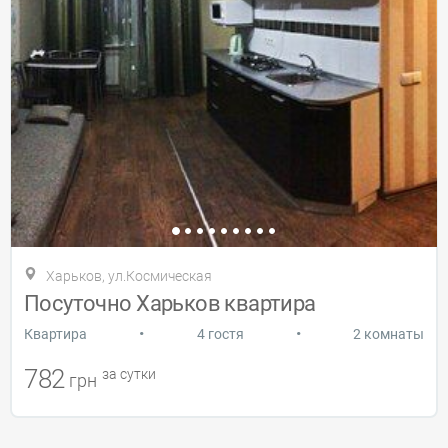
Харьков, ул.Космическая
Посуточно Харьков квартира
•
•
Квартира
4 гостя
2 комнаты
782
за сутки
грн