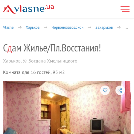
Vlasne
Харьков
Червонозаводской
Захарьков
Богд
С
д
ам Жилье/Пл.Восстания!
Харьков
,
Ул.Богдана Хмельницкого
Комната для 16 гостей, 95 м2