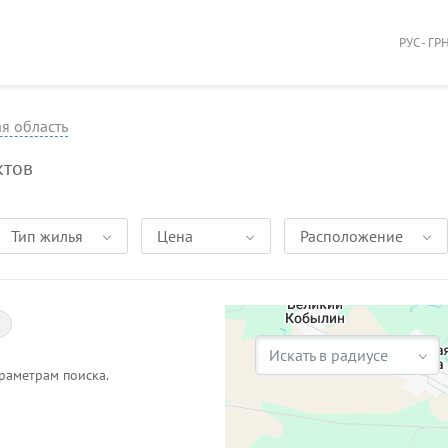
РУС - ГР
я область
ктов
Тип жилья
Цена
Расположение
Искать в радиусе
раметрам поиска.