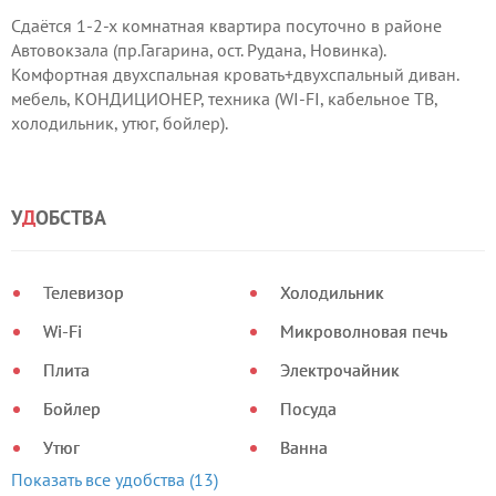
Сдаётся 1-2-х комнатная квартира посуточно в районе
Автовокзала (пр.Гагарина, ост. Рудана, Новинка).
Комфортная двухспальная кровать+двухспальный диван.
мебель, КОНДИЦИОНЕР, техника (WI-FI, кабельное ТВ,
холодильник, утюг, бойлер).
2ч-150, 3ч-180, ночь-300, сутки-350(1-но комнатная),
400(как 2-х комнатная. Открывается вторая комната ).
Документы командировочным. Детальная информация по
У
Д
ОБСТВА
телефону.
Телевизор
Холодильник
Wi-Fi
Микроволновая печь
Плита
Электрочайник
Бойлер
Посуда
Утюг
Ванна
Показать все удобства (13)