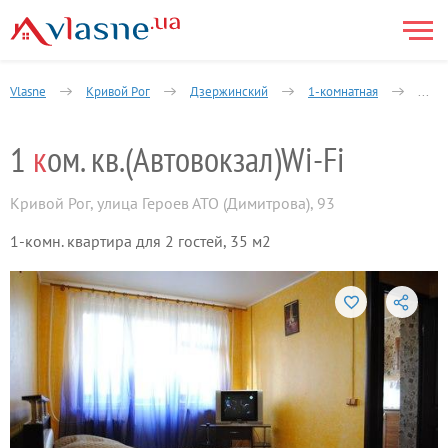
Vlasne
Кривой Рог
Дзержинский
1-комнатная
Дими
1
к
ом. кв.(Автовокзал)Wi-Fi
Кривой Рог
,
улица Героев АТО (Димитрова), 93
1-комн. квартира для 2 гостей, 35 м2