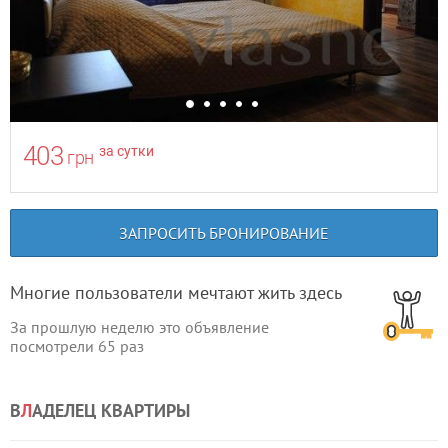
403
за сутки
грн
ЗАПРОСИТЬ БРОНИРОВАНИЕ
Многие пользователи мечтают жить здесь
За прошлую неделю это объявление
посмотрели
65
раз
В
Л
АДЕЛЕЦ КВАРТИРЫ