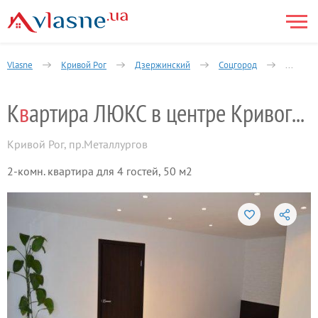
Vlasne
Кривой Рог
Дзержинский
Соцгород
2-комна
К
в
артира ЛЮКС в центре Кривого Рога
Кривой Рог
,
пр.Металлургов
2-комн. квартира для 4 гостей, 50 м2