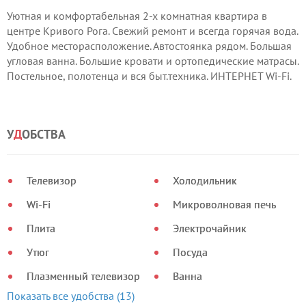
Уютная и комфортабельная 2-х комнатная квартира в
центре Кривого Рога. Свежий ремонт и всегда горячая вода.
Удобное месторасположение. Автостоянка рядом. Большая
угловая ванна. Большие кровати и ортопедические матрасы.
Постельное, полотенца и вся быт.техника. ИНТЕРНЕТ Wi-Fi.
Документы командировочным. Доставка с авто и Ж/Д
вокзала. Постоянным клиентам СКИДКИ !!!!!!
У
Д
ОБСТВА
Телевизор
Холодильник
Wi-Fi
Микроволновая печь
Плита
Электрочайник
Утюг
Посуда
Плазменный телевизор
Ванна
Показать все удобства (13)