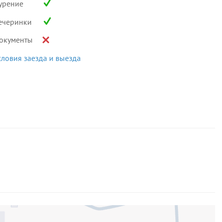
урение
ечеринки
окументы
словия заезда и выезда