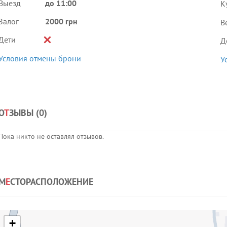
Выезд
до 11:00
К
Залог
2000 грн
В
Дети
Д
Условия отмены брони
У
О
Т
ЗЫВЫ (
0
)
Пока никто не оставлял отзывов.
М
Е
СТОРАСПОЛОЖЕНИЕ
+