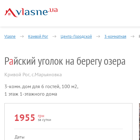
Vlasne
Кривой Рог
Центр.-Городской
3-комнатная
Р
а
йский уголок на берегу озера
Кривой Рог
,
с.Марьяновка
3-комн. дом для 6 гостей, 100 м2,
1 этаж 1-этажного дома
1955
грн
за сутки
Даты