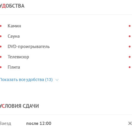
У
Д
ОБСТВА
Камин
Сауна
DVD-проигрыватель
Телевизор
Плита
У
С
ЛОВИЯ СДАЧИ
Заезд
после 12:00
Ж