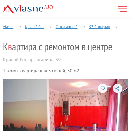
Vlasne
Кривой Рог
Саксаганский
97-й квартал
1-ком
К
в
артира с ремонтом в центре
Кривой Рог
,
пр. Гагарина, 39
1-комн. квартира для 3 гостей, 30 м2