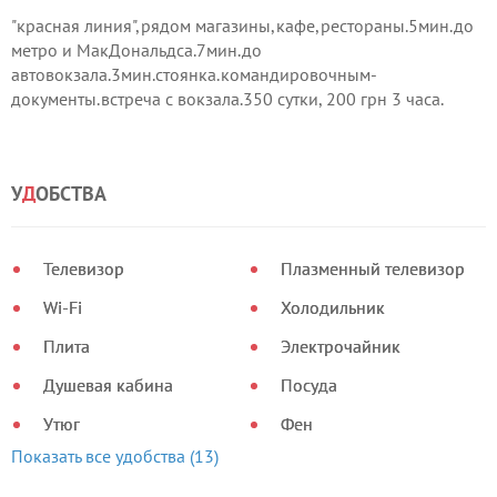
"красная линия",рядом магазины,кафе,рестораны.5мин.до
метро и МакДональдса.7мин.до
автовокзала.3мин.стоянка.командировочным-
документы.встреча с вокзала.350 сутки, 200 грн 3 часа.
У
Д
ОБСТВА
Телевизор
Плазменный телевизор
Wi-Fi
Холодильник
Плита
Электрочайник
Душевая кабина
Посуда
Утюг
Фен
Показать все удобства (13)