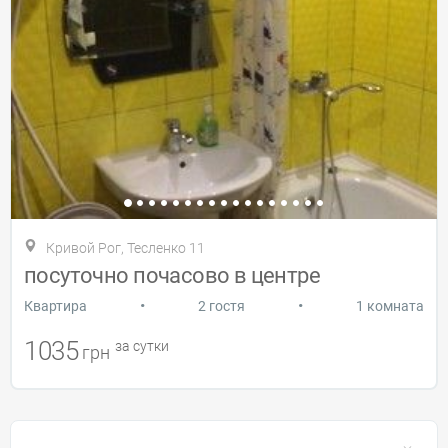
Кривой Рог, Тесленко 11
посуточно почасово в центре
•
•
Квартира
2 гостя
1 комната
1035
за сутки
грн