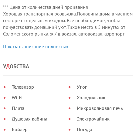
*** Цена от количества дней проивання
Хорошая транспортная розвьязка.Половина дома в частном
секторе с отдельным входом. Все необходимое, чтобы
почувствовать домашний уют. Тихое место в 5 минутах от
Соломенского рынка. ж / д вокзал, автовокзал, аэропорт
Жуляны, развлекательный центр Ультрамарин (кино,
Показать описание полностью
боулинг, бильярд), супермаркет, клиника - Амосова
Стражеско, Надежда, Евролаб, ВУЗов: МВД, КИСИ, КОС,
МАУП - все рядом Wi-Fi интернет.
У
Д
ОБСТВА
Телевизор
Утюг
Wi-Fi
Холодильник
Плита
Микроволновая печь
Душевая кабина
Электрочайник
Бойлер
Посуда