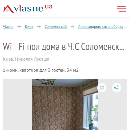
Vlasne
Киев
Соломенский
Александровская слободка
W
i
- Fi пол дома в Ч.С Соломенский р-нок
Киев
,
Николая Лукаша
1-комн. квартира для 3 гостей, 34 м2