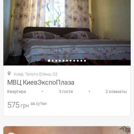
Киев, Телиги Елены 33
МВЦ КиевЭкспоПлаза
•
•
Квартира
3 гостя
2 комнаты
575
за сутки
грн