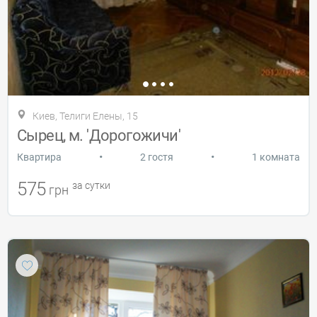
Киев, Телиги Елены, 15
Сырец, м. 'Дорогожичи'
•
•
Квартира
2 гостя
1 комната
575
за сутки
грн